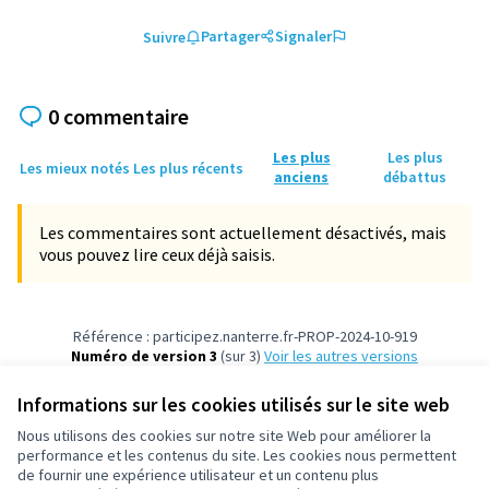
Partager
Signaler
Suivre
0 commentaire
Les plus
Les plus
Les mieux notés
Les plus récents
anciens
débattus
Les commentaires sont actuellement désactivés, mais
vous pouvez lire ceux déjà saisis.
Référence : participez.nanterre.fr-PROP-2024-10-919
Numéro de version 3
(sur 3)
voir les autres versions
Vérifiez l'empreinte numérique
Informations sur les cookies utilisés sur le site web
Nous utilisons des cookies sur notre site Web pour améliorer la
Conditions d'utilisation
performance et les contenus du site. Les cookies nous permettent
Paramètres des cookies
de fournir une expérience utilisateur et un contenu plus
participez.nanterre.fr sur X
participez.nanterre.fr sur Facebook
participez.nanterre.fr sur Instagram
participez.nanterre.fr sur YouTube
participez.nanterre.fr sur GitHub