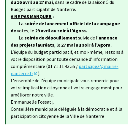
du 16 avril au 27 mai
, dans le cadre de la saison 5 du
Budget participatif de Nanterre.
A NE PAS MANQUER
:
· La
soirée de lancement officiel de la campagne
de
votes, le
29 avril au soir à l’Agora.
· La
soirée de dépouillement
suivie de l’
annonce
des projets lauréats
, le
27 mai au soir à l’Agora.
L’équipe du budget participatif, et moi-même, restons à
votre disposition pour toute demande d’information
complémentaire (01 71 11 43 55 /
participez@mairie-
nanterre.fr
).
(S'ouvre dans un nouvel onglet)
L’ensemble de l’équipe municipale vous remercie pour
votre implication citoyenne et votre engagement pour
améliorer notre ville.
Emmanuelle Fossati,
Conseillère municipale déléguée à la démocratie et à la
participation citoyenne de la Ville de Nanterre