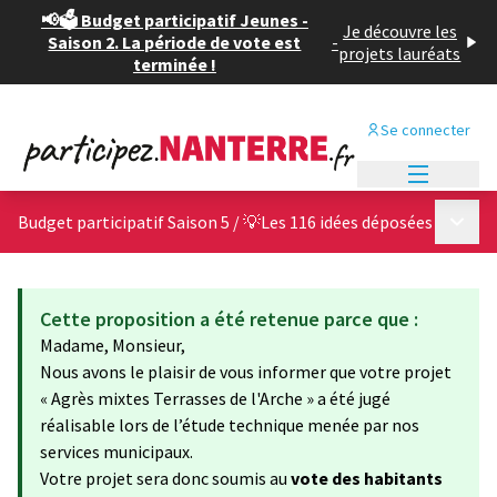
📢🗳️ Budget participatif Jeunes -
Je découvre les
Saison 2. La période de vote est
-
projets lauréats
terminée !
Se connecter
Menu princi
Menu p
Budget participatif Saison 5
/
💡Les 116 idées déposées
Cette proposition a été retenue parce que :
Madame, Monsieur,
Nous avons le plaisir de vous informer que votre projet
« Agrès mixtes Terrasses de l'Arche » a été jugé
réalisable lors de l’étude technique menée par nos
services municipaux.
Votre projet sera donc soumis au
vote des habitants