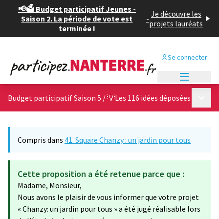
📢🗳️ Budget participatif Jeunes -
Je découvre les
Saison 2. La période de vote est
-
projets lauréats
terminée !
Se connecter
Menu princi
Menu p
Budget participatif Saison 5
/
💡Les 116 idées déposées
Compris dans
41. Square Chanzy : un jardin pour tous
Cette proposition a été retenue parce que :
Madame, Monsieur,
Nous avons le plaisir de vous informer que votre projet
« Chanzy: un jardin pour tous » a été jugé réalisable lors