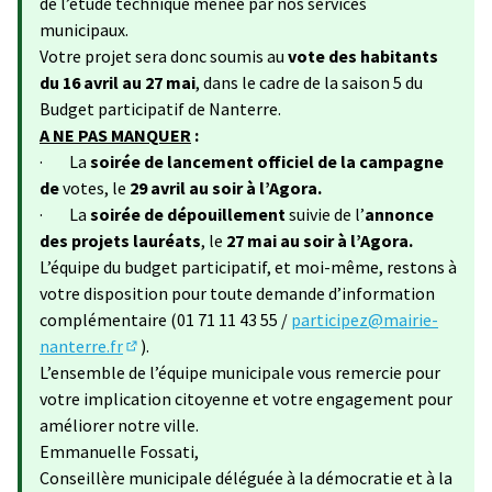
de l’étude technique menée par nos services
municipaux.
Votre projet sera donc soumis au
vote des habitants
du 16 avril au 27 mai
, dans le cadre de la saison 5 du
Budget participatif de Nanterre.
A NE PAS MANQUER
:
· La
soirée de lancement officiel de la campagne
de
votes, le
29 avril au soir à l’Agora.
· La
soirée de dépouillement
suivie de l’
annonce
des projets lauréats
, le
27 mai au soir à l’Agora.
L’équipe du budget participatif, et moi-même, restons à
votre disposition pour toute demande d’information
complémentaire (01 71 11 43 55 /
participez@mairie-
nanterre.fr
).
(S'ouvre dans un nouvel onglet)
L’ensemble de l’équipe municipale vous remercie pour
votre implication citoyenne et votre engagement pour
améliorer notre ville.
Emmanuelle Fossati,
Conseillère municipale déléguée à la démocratie et à la