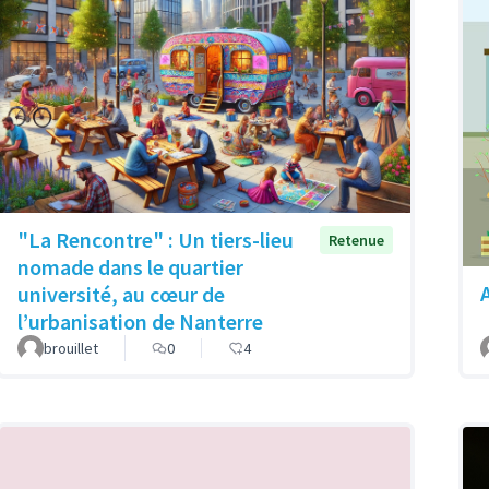
"La Rencontre" : Un tiers-lieu
Retenue
nomade dans le quartier
université, au cœur de
l’urbanisation de Nanterre
brouillet
0
4