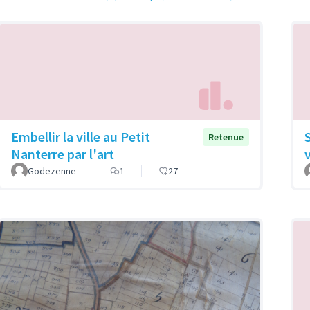
Embellir la ville au Petit
Retenue
Nanterre par l'art
Godezenne
1
27