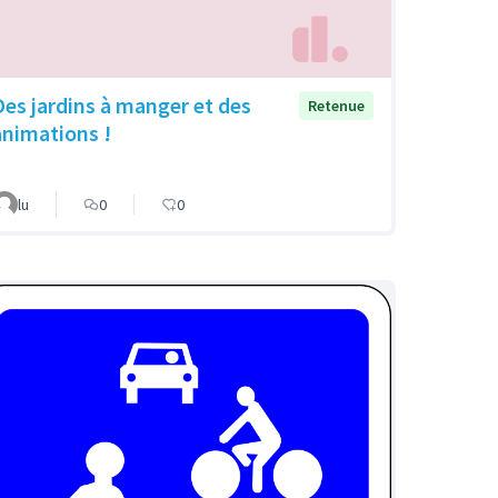
Des jardins à manger et des
Retenue
animations !
lu
0
0