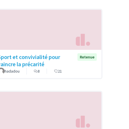
Sport et convivialité pour
Retenue
vaincre la précarité
hadadou
8
21