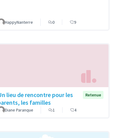
HappyNanterre
0
9
Un lieu de rencontre pour les
Retenue
parents, les familles
Diane Paranque
1
4