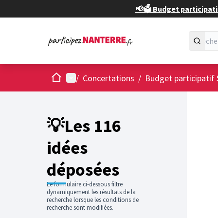
📢🗳️ Budget participati
Accueil
Menu principal
/
Concertations
/
Budget participatif 
Passer
L'élément
+
−
💡Les 116
idées
déposées
Le formulaire ci-dessous filtre
dynamiquement les résultats de la
recherche lorsque les conditions de
recherche sont modifiées.