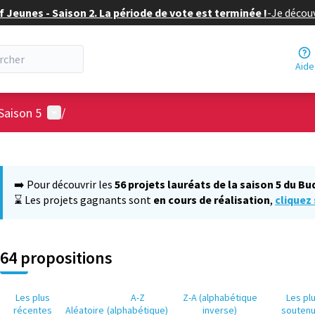
f Jeunes - Saison 2. La période de vote est terminée !
-
Je découv
Aide
Menu utilisateur
Saison 5
/
 la carte
 suivant est une carte qui présente les éléments de cette page comm
➡️ Pour découvrir les
56 projets lauréats de la saison 5 du Bu
⌛ Les projets gagnants sont
en cours de réalisation
,
cliquez 
64 propositions
Les plus
A-Z
Z-A (alphabétique
Les pl
récentes
Aléatoire
(alphabétique)
inverse)
souten