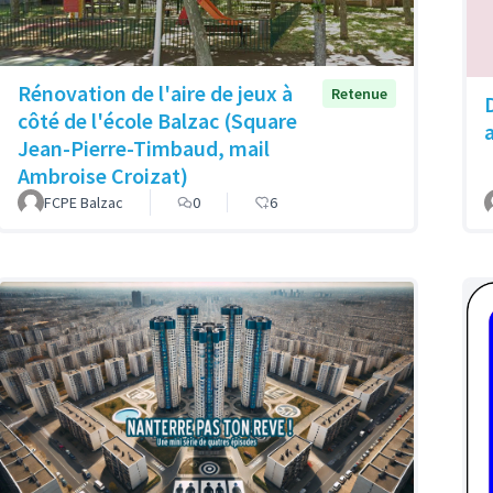
Rénovation de l'aire de jeux à
Retenue
côté de l'école Balzac (Square
Jean-Pierre-Timbaud, mail
Ambroise Croizat)
FCPE Balzac
0
6