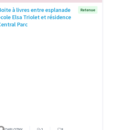
Boite à livres entre esplanade
Retenue
école Elsa Triolet et résidence
Central Parc
ZAPLOTNY
2
8