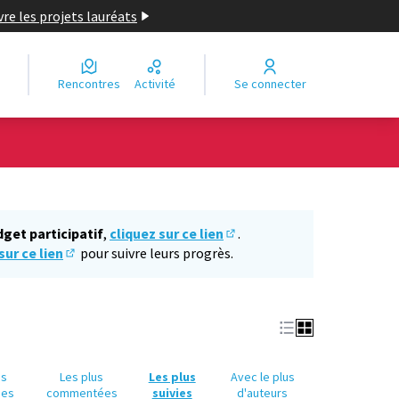
re les projets lauréats
Rencontres
Activité
Se connecter
Leaflet
|
©
OpenStreetMap
contributors
e des points de carte. L'élément peut être utilisé avec un lecteur
dget participatif
,
cliquez sur ce lien
.
(S'ouvre dans un nouvel ongl
sur ce lien
pour suivre leurs progrès.
(S'ouvre dans un nouvel onglet)
us
Les plus
Les plus
Avec le plus
ues
commentées
suivies
d'auteurs