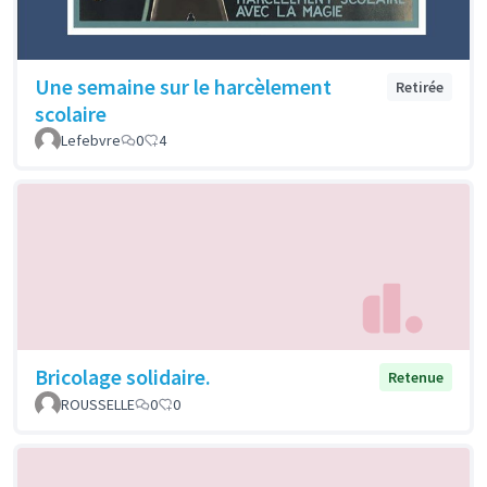
Une semaine sur le harcèlement
Retirée
scolaire
Lefebvre
0
4
Bricolage solidaire.
Retenue
ROUSSELLE
0
0