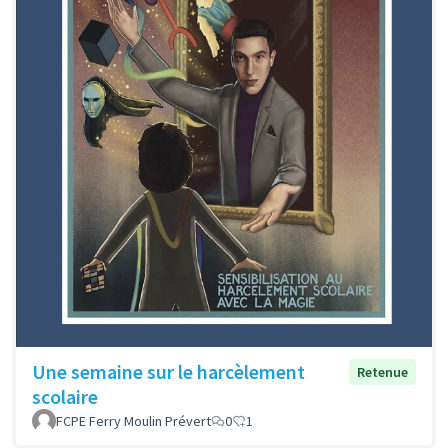
Une semaine sur le harcèlement
Retenue
scolaire
FCPE Ferry Moulin Prévert
0
1