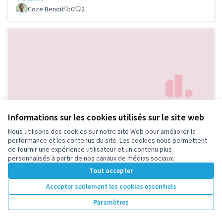
Coze Benoit
0
2
Mise en place de jeux au sol école
Informations sur les cookies utilisés sur le site web
Retenue
maternelle Jacques Prévert
Nous utilisons des cookies sur notre site Web pour améliorer la
performance et les contenus du site. Les cookies nous permettent
Maxime
0
2
de fournir une expérience utilisateur et un contenu plus
personnalisés à partir de nos canaux de médias sociaux.
Tout accepter
Accepter seulement les cookies essentiels
Animations compost et jardinage
Retenue
Paramètres
pour les nouveaux habitants du
quartier des Groues