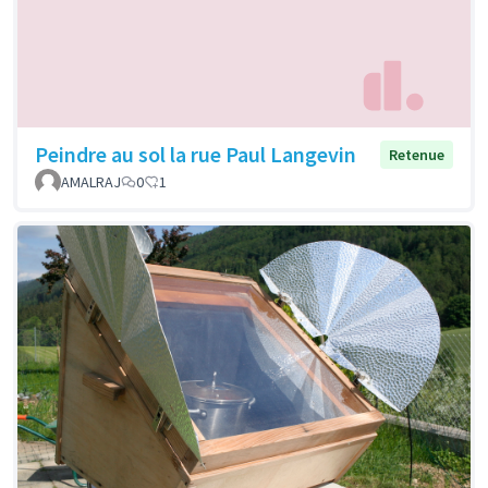
Peindre au sol la rue Paul Langevin
Retenue
AMALRAJ
0
1