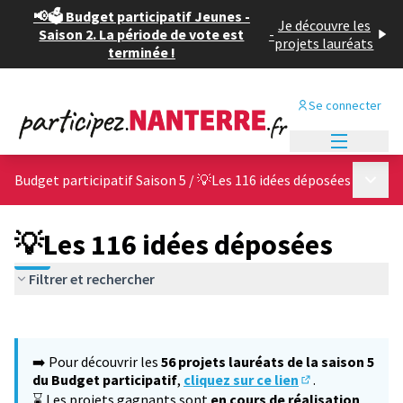
📢🗳️ Budget participatif Jeunes -
Je découvre les
Saison 2. La période de vote est
-
projets lauréats
terminée !
Se connecter
Menu princi
Menu p
Budget participatif Saison 5
/
💡Les 116 idées déposées
💡Les 116 idées déposées
Filtrer et rechercher
Passer la carte
Leaflet
|
©
OpenStreetMap
contributors
L'élément suivant est une carte qui présente les éléments de cet
+
➡️ Pour découvrir les
56 projets lauréats de la saison 5
−
du Budget participatif
,
cliquez sur ce lien
.
(S'ouvre dans un
⌛ Les projets gagnants sont
en cours de réalisation
,