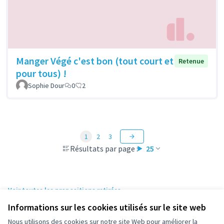
Manger Végé c'est bon (tout court et
Retenue
pour tous) !
Sophie Dour
0
2
1
2
3
Résultats par page :
25
Voir toutes les propositions retirées
Informations sur les cookies utilisés sur le site web
Nous utilisons des cookies sur notre site Web pour améliorer la
Conditions d'utilisation