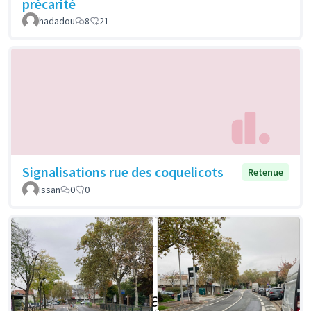
précarité
hadadou
8
21
Signalisations rue des coquelicots
Retenue
Issan
0
0