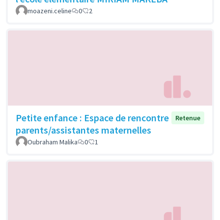
moazeni.celine
0
2
Petite enfance : Espace de rencontre
Retenue
parents/assistantes maternelles
Oubraham Malika
0
1