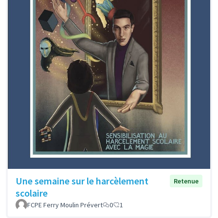
Une semaine sur le harcèlement
Retenue
scolaire
FCPE Ferry Moulin Prévert
0
1