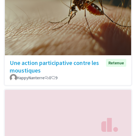
Une action participative contre les
Retenue
moustiques
HappyNanterre
0
9