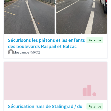
Sécurisons les piétons et les enfants
Retenue
des boulevards Raspail et Balzac
descamps
0
2
Sécurisation rues de Stalingrad / du
Retenue