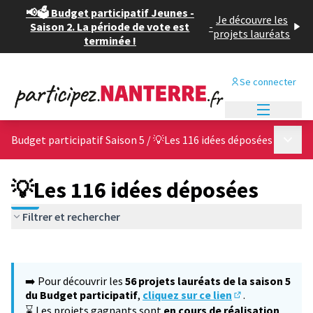
📢🗳️ Budget participatif Jeunes -
Je découvre les
Saison 2. La période de vote est
-
projets lauréats
terminée !
Se connecter
Menu princi
Menu p
Budget participatif Saison 5
/
💡Les 116 idées déposées
💡Les 116 idées déposées
Filtrer et rechercher
Passer la carte
Leaflet
|
©
OpenStreetMap
contributors
L'élément suivant est une carte qui présente les éléments de cet
+
➡️ Pour découvrir les
56 projets lauréats de la saison 5
−
du Budget participatif
,
cliquez sur ce lien
.
(S'ouvre dans un
⌛ Les projets gagnants sont
en cours de réalisation
,