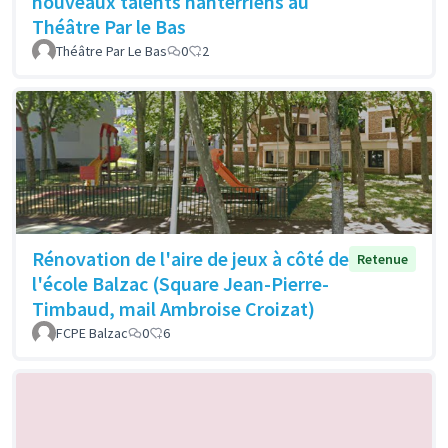
nouveaux talents nanterriens au
Théâtre Par le Bas
Théâtre Par Le Bas
0
2
Rénovation de l'aire de jeux à côté de
Retenue
l'école Balzac (Square Jean-Pierre-
Timbaud, mail Ambroise Croizat)
FCPE Balzac
0
6