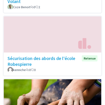
Volant
Coze Benoit
0
2
Sécurisation des abords de l'école
Retenue
Robespierre
kenniche
0
0