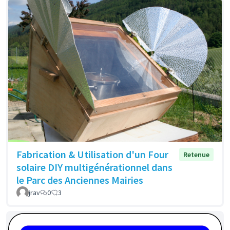
Fabrication & Utilisation d'un Four
Retenue
solaire DIY multigénérationnel dans
le Parc des Anciennes Mairies
jrav
0
3