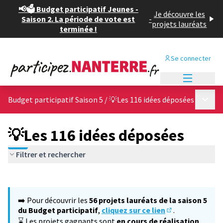
📢🗳️ Budget participatif Jeunes -
Je découvre les
Saison 2. La période de vote est
-
projets lauréats
terminée !
Se connecter
Menu princi
Menu p
Budget participatif Saison 5
/
💡Les 116 idées déposées
💡Les 116 idées déposées
Filtrer et rechercher
Passer la carte
Leaflet
|
©
OpenStreetMap
contributors
L'élément suivant est une carte qui présente les éléments de cet
+
➡️ Pour découvrir les
56 projets lauréats de la saison 5
−
du Budget participatif
,
cliquez sur ce lien
.
(S'ouvre dans un
⌛ Les projets gagnants sont
en cours de réalisation
,