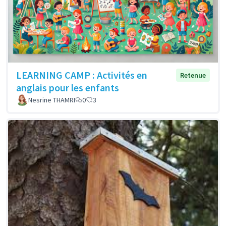
LEARNING CAMP : Activités en
Retenue
anglais pour les enfants
Nesrine THAMRI
0
3