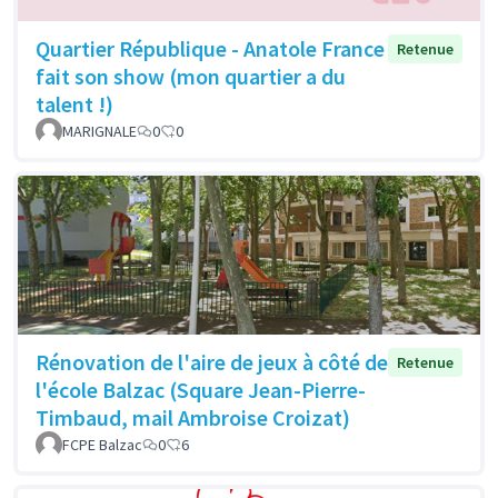
Quartier République - Anatole France
Retenue
fait son show (mon quartier a du
talent !)
MARIGNALE
0
0
Rénovation de l'aire de jeux à côté de
Retenue
l'école Balzac (Square Jean-Pierre-
Timbaud, mail Ambroise Croizat)
FCPE Balzac
0
6