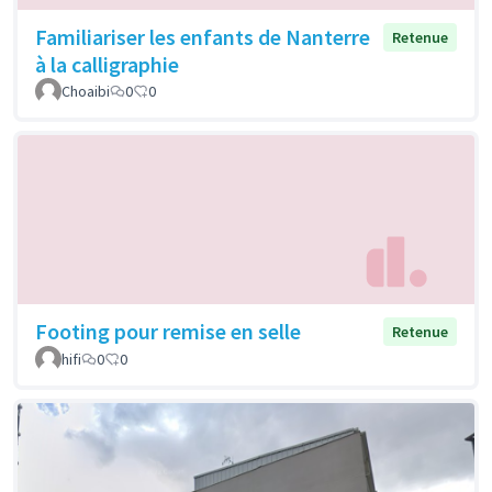
Familiariser les enfants de Nanterre
Retenue
à la calligraphie
Choaibi
0
0
Footing pour remise en selle
Retenue
hifi
0
0