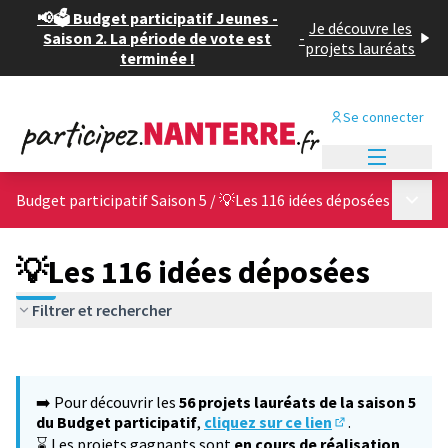
📢🗳️ Budget participatif Jeunes -
Je découvre les
Saison 2. La période de vote est
-
projets lauréats
terminée !
Se connecter
Menu princi
Menu p
Budget participatif Saison 5
/
💡Les 116 idées déposées
💡Les 116 idées déposées
Filtrer et rechercher
Passer la carte
Leaflet
|
©
OpenStreetMap
contributors
L'élément suivant est une carte qui présente les éléments de cet
+
➡️ Pour découvrir les
56 projets lauréats de la saison 5
−
du Budget participatif
,
cliquez sur ce lien
.
(S'ouvre dans un
⌛ Les projets gagnants sont
en cours de réalisation
,