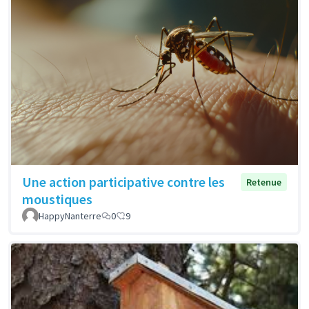
Une action participative contre les
Retenue
moustiques
HappyNanterre
0
9