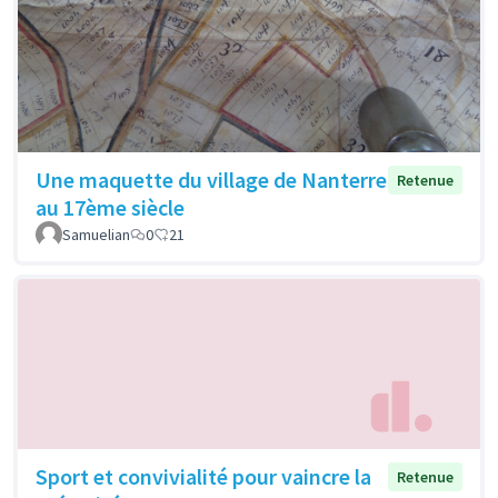
Une maquette du village de Nanterre
Retenue
au 17ème siècle
Samuelian
0
21
Sport et convivialité pour vaincre la
Retenue