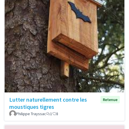
Lutter naturellement contre les
Retenue
moustiques tigres
Philippe Trayssac
1
8