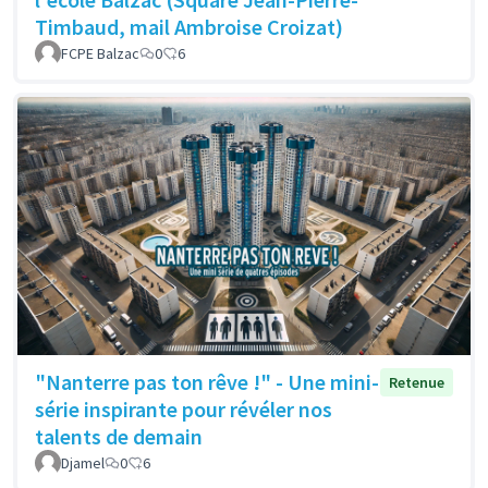
Timbaud, mail Ambroise Croizat)
FCPE Balzac
0
6
"Nanterre pas ton rêve !" - Une mini-
Retenue
série inspirante pour révéler nos
talents de demain
Djamel
0
6