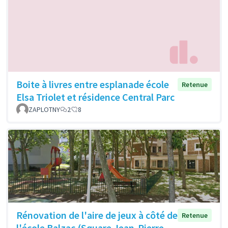
Boite à livres entre esplanade école
Retenue
Elsa Triolet et résidence Central Parc
ZAPLOTNY
2
8
Rénovation de l'aire de jeux à côté de
Retenue
l'école Balzac (Square Jean-Pierre-