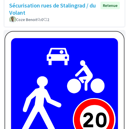
Sécurisation rues de Stalingrad / du
Retenue
Volant
Coze Benoit
0
2