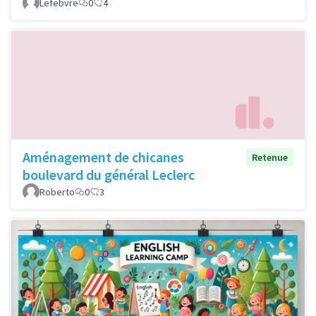
Lefebvre
0
4
Aménagement de chicanes
Retenue
boulevard du général Leclerc
Roberto
0
3