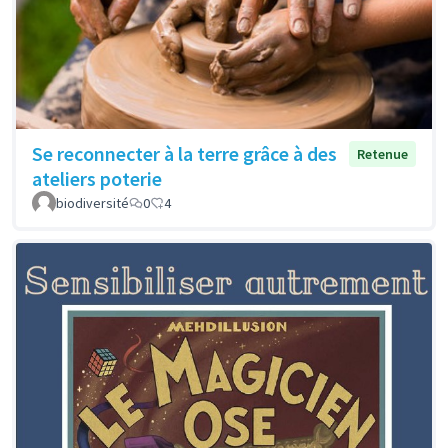
Se reconnecter à la terre grâce à des
Retenue
ateliers poterie
biodiversité
0
4