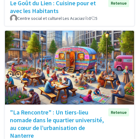
Le Goût du Lien : Cuisine pour et
Retenue
avec les Habitants
Centre social et culturel Les Acacias
0
5
"La Rencontre" : Un tiers-lieu
Retenue
nomade dans le quartier université,
au cœur de l’urbanisation de
Nanterre