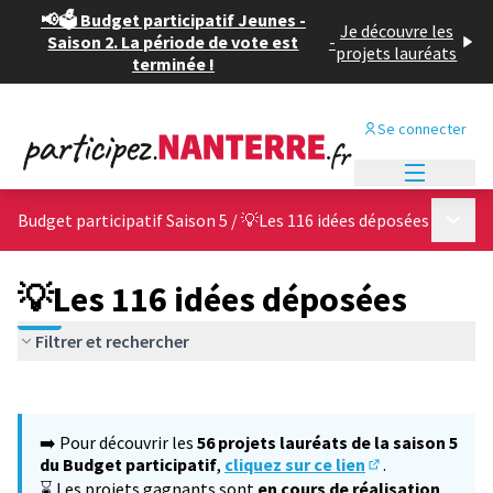
📢🗳️ Budget participatif Jeunes -
Je découvre les
Saison 2. La période de vote est
-
projets lauréats
terminée !
Se connecter
Menu princi
Menu p
Budget participatif Saison 5
/
💡Les 116 idées déposées
💡Les 116 idées déposées
Filtrer et rechercher
Passer la carte
Leaflet
|
©
OpenStreetMap
contributors
L'élément suivant est une carte qui présente les éléments de cet
+
➡️ Pour découvrir les
56 projets lauréats de la saison 5
−
du Budget participatif
,
cliquez sur ce lien
.
(S'ouvre dans un
⌛ Les projets gagnants sont
en cours de réalisation
,