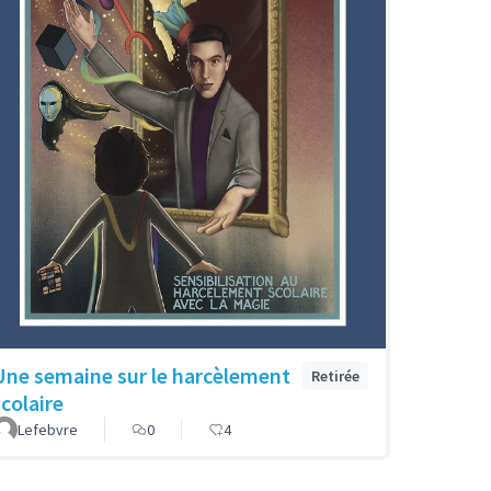
Une semaine sur le harcèlement
Retirée
scolaire
Lefebvre
0
4