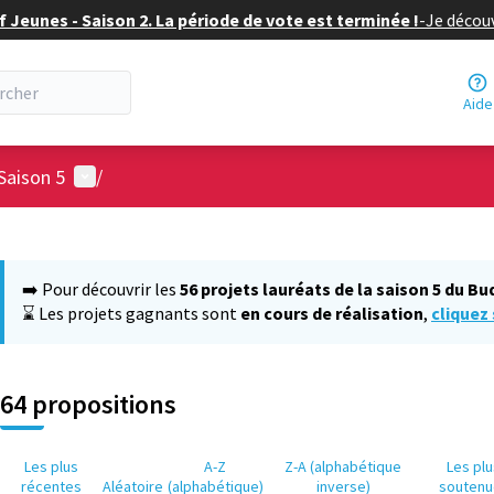
f Jeunes - Saison 2. La période de vote est terminée !
-
Je découv
Aide
Menu utilisateur
Saison 5
/
 la carte
 suivant est une carte qui présente les éléments de cette page comm
➡️ Pour découvrir les
56 projets lauréats de la saison 5 du Bu
⌛ Les projets gagnants sont
en cours de réalisation
,
cliquez 
64 propositions
Les plus
A-Z
Z-A (alphabétique
Les pl
récentes
Aléatoire
(alphabétique)
inverse)
soutenu