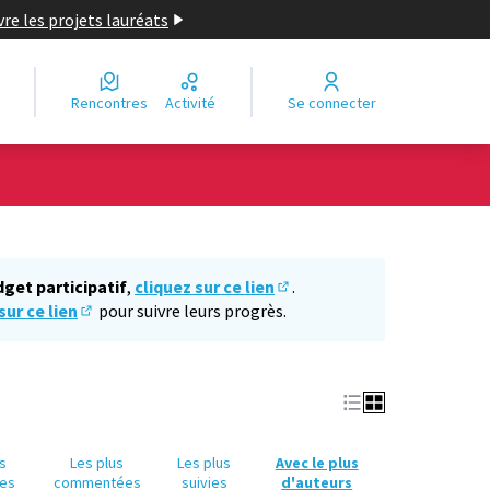
re les projets lauréats
Rencontres
Activité
Se connecter
Leaflet
|
©
OpenStreetMap
contributors
e des points de carte. L'élément peut être utilisé avec un lecteur
dget participatif
,
cliquez sur ce lien
.
(S'ouvre dans un nouvel ongl
sur ce lien
pour suivre leurs progrès.
(S'ouvre dans un nouvel onglet)
us
Les plus
Les plus
Avec le plus
es
commentées
suivies
d'auteurs