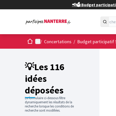
📢🗳️ Budget participati
Accueil
Menu principal
/
Concertations
/
Budget participatif 
Passer
L'élément
+
−
💡Les 116
idées
déposées
Le formulaire ci-dessous filtre
dynamiquement les résultats de la
recherche lorsque les conditions de
recherche sont modifiées.