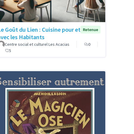
Le Goût du Lien : Cuisine pour et
Retenue
avec les Habitants
Centre social et culturel Les Acacias
0
5