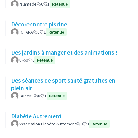
Palamede
0
1
Retenue
Décorer notre piscine
FOFANA
0
1
Retenue
Des jardins à manger et des animations !
lu
0
0
Retenue
Des séances de sport santé gratuites en
plein air
Cathemi
0
1
Retenue
Diabète Autrement
Association Diabète Autrement
0
3
Retenue