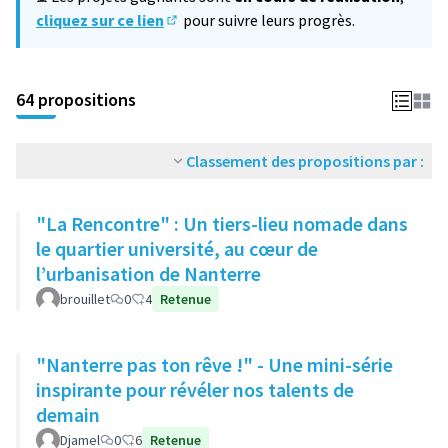
cliquez sur ce lien
pour suivre leurs progrès.
(S'ouvre dans un nouvel onglet)
64 propositions
Classement des propositions par :
"La Rencontre" : Un tiers-lieu nomade dans
le quartier université, au cœur de
l’urbanisation de Nanterre
brouillet
0
4
Retenue
"Nanterre pas ton rêve !" - Une mini-série
inspirante pour révéler nos talents de
demain
Djamel
0
6
Retenue