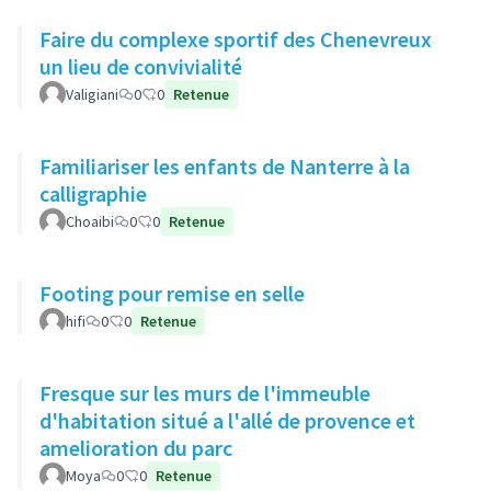
Faire du complexe sportif des Chenevreux
un lieu de convivialité
Valigiani
0
0
Retenue
Familiariser les enfants de Nanterre à la
calligraphie
Choaibi
0
0
Retenue
Footing pour remise en selle
hifi
0
0
Retenue
Fresque sur les murs de l'immeuble
d'habitation situé a l'allé de provence et
amelioration du parc
Moya
0
0
Retenue