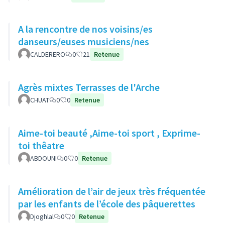
A la rencontre de nos voisins/es
danseurs/euses musiciens/nes
CALDERERO
0
21
Retenue
Agrès mixtes Terrasses de l'Arche
CHUAT
0
0
Retenue
Aime-toi beauté ,Aime-toi sport , Exprime-
toi thêatre
ABDOUNI
0
0
Retenue
Amélioration de l’air de jeux très fréquentée
par les enfants de l’école des pâquerettes
Djoghlal
0
0
Retenue