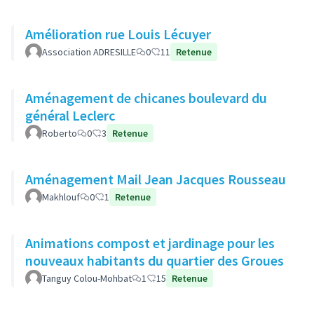
Amélioration rue Louis Lécuyer
Association ADRESILLE
0
11
Retenue
Aménagement de chicanes boulevard du
général Leclerc
Roberto
0
3
Retenue
Aménagement Mail Jean Jacques Rousseau
Makhlouf
0
1
Retenue
Animations compost et jardinage pour les
nouveaux habitants du quartier des Groues
Tanguy Colou-Mohbat
1
15
Retenue