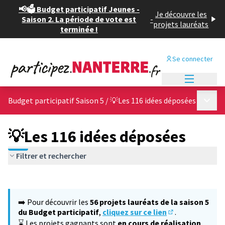
📢🗳️ Budget participatif Jeunes -
Je découvre les
Saison 2. La période de vote est
-
projets lauréats
terminée !
Se connecter
Menu princi
Menu p
Budget participatif Saison 5
/
💡Les 116 idées déposées
💡Les 116 idées déposées
Filtrer et rechercher
Passer la carte
Leaflet
|
©
OpenStreetMap
contributors
L'élément suivant est une carte qui présente les éléments de cet
+
➡️ Pour découvrir les
56 projets lauréats de la saison 5
−
du Budget participatif
,
cliquez sur ce lien
.
(S'ouvre dans un
⌛ Les projets gagnants sont
en cours de réalisation
,