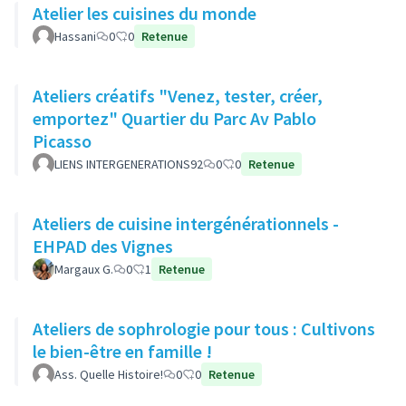
Atelier les cuisines du monde
Hassani
0
0
Retenue
Ateliers créatifs "Venez, tester, créer,
emportez" Quartier du Parc Av Pablo
Picasso
LIENS INTERGENERATIONS92
0
0
Retenue
Ateliers de cuisine intergénérationnels -
EHPAD des Vignes
Margaux G.
0
1
Retenue
Ateliers de sophrologie pour tous : Cultivons
le bien-être en famille !
Ass. Quelle Histoire!
0
0
Retenue