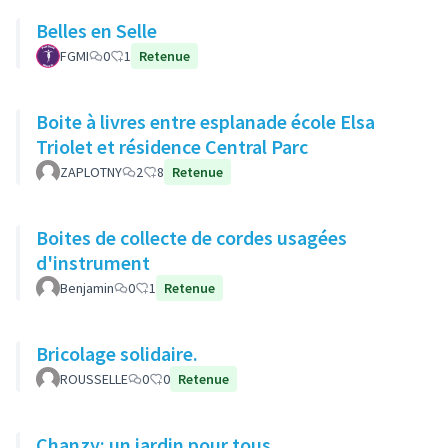
Belles en Selle
FGMI
0
1
Retenue
Boite à livres entre esplanade école Elsa
Triolet et résidence Central Parc
ZAPLOTNY
2
8
Retenue
Boites de collecte de cordes usagées
d'instrument
Benjamin
0
1
Retenue
Bricolage solidaire.
ROUSSELLE
0
0
Retenue
Chanzy: un jardin pour tous