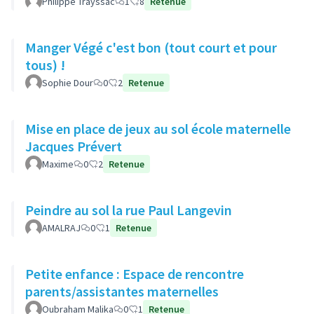
Philippe Trayssac
1
8
Retenue
Manger Végé c'est bon (tout court et pour
tous) !
Sophie Dour
0
2
Retenue
Mise en place de jeux au sol école maternelle
Jacques Prévert
Maxime
0
2
Retenue
Peindre au sol la rue Paul Langevin
AMALRAJ
0
1
Retenue
Petite enfance : Espace de rencontre
parents/assistantes maternelles
Oubraham Malika
0
1
Retenue