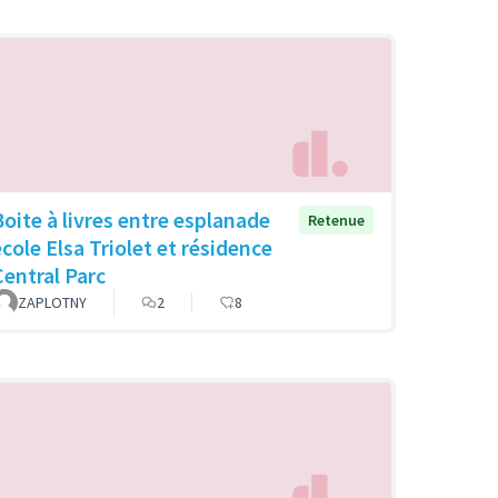
Boite à livres entre esplanade
Retenue
école Elsa Triolet et résidence
Central Parc
ZAPLOTNY
2
8