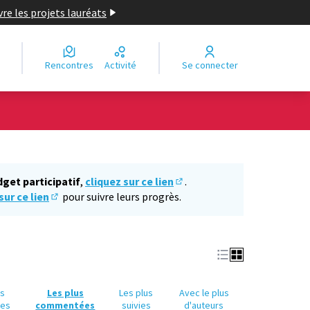
re les projets lauréats
Rencontres
Activité
Se connecter
Leaflet
|
©
OpenStreetMap
contributors
e des points de carte. L'élément peut être utilisé avec un lecteur
dget participatif
,
cliquez sur ce lien
.
(S'ouvre dans un nouvel ongl
sur ce lien
pour suivre leurs progrès.
(S'ouvre dans un nouvel onglet)
us
Les plus
Les plus
Avec le plus
ues
commentées
suivies
d'auteurs