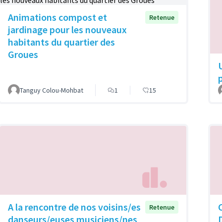
Animations compost et
Retenue
jardinage pour les nouveaux
habitants du quartier des
Groues
Tanguy Colou-Mohbat
1
15
A la rencontre de nos voisins/es
Retenue
danseurs/euses musiciens/nes