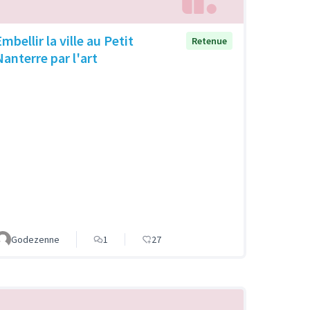
mbellir la ville au Petit
Retenue
Nanterre par l'art
Godezenne
1
27