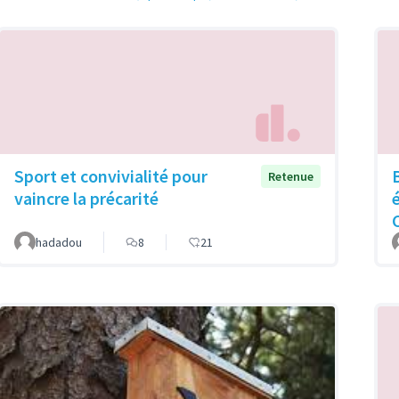
Sport et convivialité pour
Retenue
vaincre la précarité
hadadou
8
21