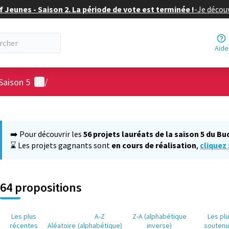
f Jeunes - Saison 2. La période de vote est terminée !
-
Je découv
Aide
Menu utilisateur
Saison 5
/
 la carte
 suivant est une carte qui présente les éléments de cette page comm
➡️ Pour découvrir les
56 projets lauréats de la saison 5 du Bu
⌛ Les projets gagnants sont
en cours de réalisation
,
cliquez 
64 propositions
Les plus
A-Z
Z-A (alphabétique
Les pl
récentes
Aléatoire
(alphabétique)
inverse)
souten