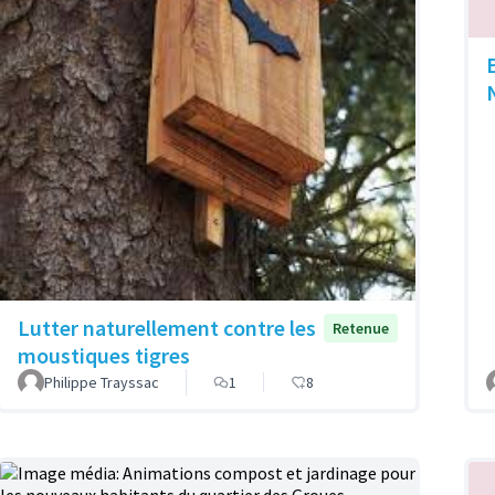
E
Lutter naturellement contre les
Retenue
moustiques tigres
Philippe Trayssac
1
8