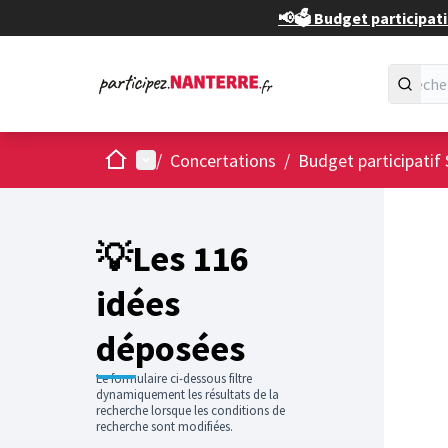
📢🗳️ Budget participati
Accueil
Menu principal
/
Concertations
/
Budget participatif 
Passer
L'élément
+
−
💡Les 116
idées
déposées
Le formulaire ci-dessous filtre
dynamiquement les résultats de la
recherche lorsque les conditions de
recherche sont modifiées.