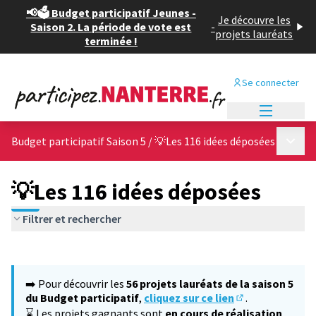
📢🗳️ Budget participatif Jeunes -
Je découvre les
Saison 2. La période de vote est
-
projets lauréats
terminée !
Se connecter
Menu princi
Menu p
Budget participatif Saison 5
/
💡Les 116 idées déposées
💡Les 116 idées déposées
Filtrer et rechercher
Passer la carte
Leaflet
|
©
OpenStreetMap
contributors
L'élément suivant est une carte qui présente les éléments de cet
+
➡️ Pour découvrir les
56 projets lauréats de la saison 5
−
du Budget participatif
,
cliquez sur ce lien
.
(S'ouvre dans un
⌛ Les projets gagnants sont
en cours de réalisation
,