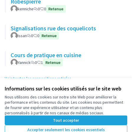
Robespierre
kenniche
0
0
Retenue
Signalisations rue des coquelicots
Issan
0
0
Retenue
Cours de pratique en cuisine
Yannick
0
1
Retenue
Voir toutes les propositions retirées
Informations sur les cookies utilisés sur le site web
Nous utilisons des cookies sur notre site Web pour améliorer la
Conditions d'utilisation
performance et les contenus du site. Les cookies nous permettent
Paramètres des cookies
de fournir une expérience utilisateur et un contenu plus
participez.nanterre.fr sur X
participez.nanterre.fr sur Facebook
participez.nanterre.fr sur Instagram
participez.nanterre.fr sur YouTube
participez.nanterre.fr sur GitHub
personnalisés à partir de nos canaux de médias sociaux.
(Lien externe)
(Lien externe)
(Lien externe)
(Lien externe)
(Lien externe)
Tout accepter
Accepter seulement les cookies essentiels