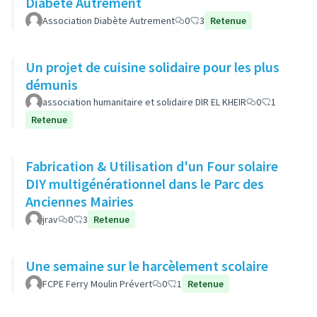
Diabète Autrement
Association Diabète Autrement
0
3
Retenue
Un projet de cuisine solidaire pour les plus
démunis
association humanitaire et solidaire DIR EL KHEIR
0
1
Retenue
Fabrication & Utilisation d'un Four solaire
DIY multigénérationnel dans le Parc des
Anciennes Mairies
jrav
0
3
Retenue
Une semaine sur le harcèlement scolaire
FCPE Ferry Moulin Prévert
0
1
Retenue