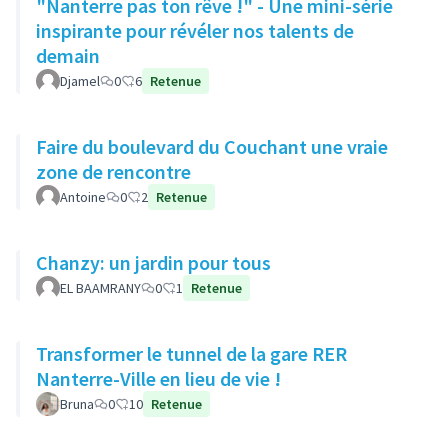
"Nanterre pas ton rêve !" - Une mini-série
inspirante pour révéler nos talents de
demain
Djamel
0
6
Retenue
Faire du boulevard du Couchant une vraie
zone de rencontre
Antoine
0
2
Retenue
Chanzy: un jardin pour tous
EL BAAMRANY
0
1
Retenue
Transformer le tunnel de la gare RER
Nanterre-Ville en lieu de vie !
Bruna
0
10
Retenue