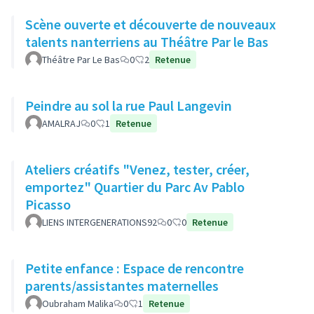
Scène ouverte et découverte de nouveaux
talents nanterriens au Théâtre Par le Bas
Théâtre Par Le Bas
0
2
Retenue
Peindre au sol la rue Paul Langevin
AMALRAJ
0
1
Retenue
Ateliers créatifs "Venez, tester, créer,
emportez" Quartier du Parc Av Pablo
Picasso
LIENS INTERGENERATIONS92
0
0
Retenue
Petite enfance : Espace de rencontre
parents/assistantes maternelles
Oubraham Malika
0
1
Retenue