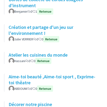
d'instrument
Benjamin
0
1
Retenue
Création et partage d'un jeu sur
l'environnement !
Julie VERRIER
0
0
Retenue
Atelier les cuisines du monde
Hassani
0
0
Retenue
Aime-toi beauté ,Aime-toi sport , Exprime-
toi thêatre
ABDOUNI
0
0
Retenue
Décorer notre piscine