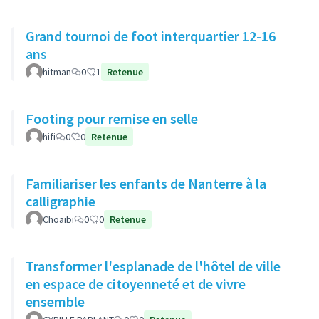
Grand tournoi de foot interquartier 12-16
ans
hitman
0
1
Retenue
Footing pour remise en selle
hifi
0
0
Retenue
Familiariser les enfants de Nanterre à la
calligraphie
Choaibi
0
0
Retenue
Transformer l'esplanade de l'hôtel de ville
en espace de citoyenneté et de vivre
ensemble