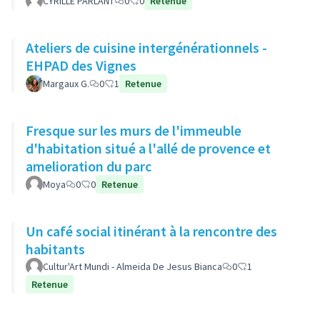
CYRILLE PARLANT
0
0
Retenue
Ateliers de cuisine intergénérationnels -
EHPAD des Vignes
Margaux G.
0
1
Retenue
Fresque sur les murs de l'immeuble
d'habitation situé a l'allé de provence et
amelioration du parc
Moya
0
0
Retenue
Un café social itinérant à la rencontre des
habitants
Cultur'Art Mundi - Almeida De Jesus Bianca
0
1
Retenue