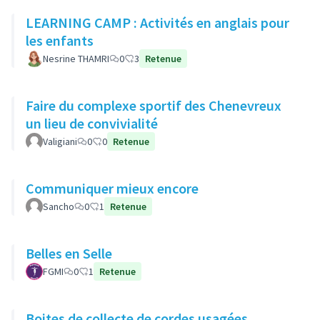
LEARNING CAMP : Activités en anglais pour
les enfants
Nesrine THAMRI
0
3
Retenue
Faire du complexe sportif des Chenevreux
un lieu de convivialité
Valigiani
0
0
Retenue
Communiquer mieux encore
Sancho
0
1
Retenue
Belles en Selle
FGMI
0
1
Retenue
Boites de collecte de cordes usagées