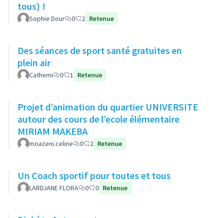
tous) !
Sophie Dour
0
2
Retenue
Des séances de sport santé gratuites en
plein air
Cathemi
0
1
Retenue
Projet d’animation du quartier UNIVERSITE
autour des cours de l’ecole élémentaire
MIRIAM MAKEBA
moazeni.celine
0
2
Retenue
Un Coach sportif pour toutes et tous
LARDJANE FLORA
0
0
Retenue