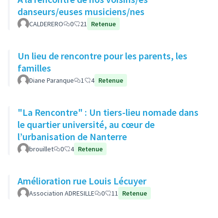
danseurs/euses musiciens/nes
CALDERERO
0
21
Retenue
Un lieu de rencontre pour les parents, les
familles
Diane Paranque
1
4
Retenue
"La Rencontre" : Un tiers-lieu nomade dans
le quartier université, au cœur de
l’urbanisation de Nanterre
brouillet
0
4
Retenue
Amélioration rue Louis Lécuyer
Association ADRESILLE
0
11
Retenue