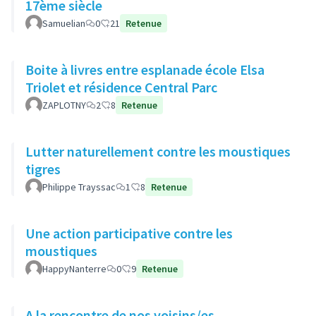
17ème siècle
Samuelian
0
21
Retenue
Boite à livres entre esplanade école Elsa
Triolet et résidence Central Parc
ZAPLOTNY
2
8
Retenue
Lutter naturellement contre les moustiques
tigres
Philippe Trayssac
1
8
Retenue
Une action participative contre les
moustiques
HappyNanterre
0
9
Retenue
A la rencontre de nos voisins/es