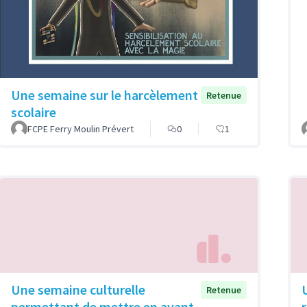
Une semaine sur le harcèlement
Retenue
scolaire
FCPE Ferry Moulin Prévert
0
1
Une semaine culturelle
U
Retenue
permettant de mettre en avant