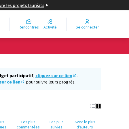
re les projets lauréats
Rencontres
Activité
Se connecter
Leaflet
|
©
OpenStreetMap
contributors
e des points de carte. L'élément peut être utilisé avec un lecteur
dget participatif
,
cliquez sur ce lien
.
(S'ouvre dans un nouvel ongl
sur ce lien
pour suivre leurs progrès.
(S'ouvre dans un nouvel onglet)
lus
Les plus
Les plus
Avec le plus
nues
commentées
suivies
d'auteurs