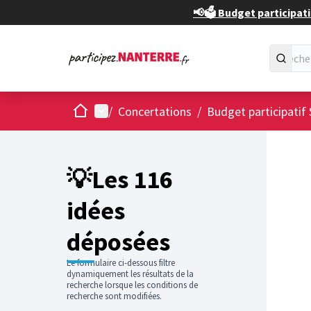
📢🗳️ Budget participati
Accueil
Menu principal
/
Concertations
/
Budget participatif 
Passer
L'élément
+
−
💡Les 116
idées
déposées
Le formulaire ci-dessous filtre
dynamiquement les résultats de la
recherche lorsque les conditions de
recherche sont modifiées.