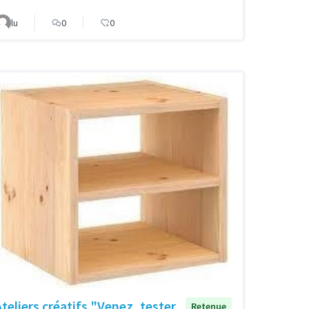
lu
0
0
Ateliers créatifs "Venez, tester,
Retenue