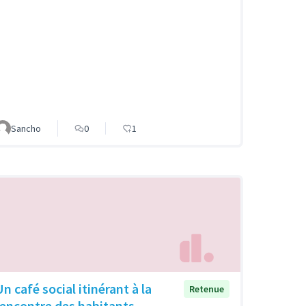
Sancho
0
1
n café social itinérant à la
Retenue
rencontre des habitants