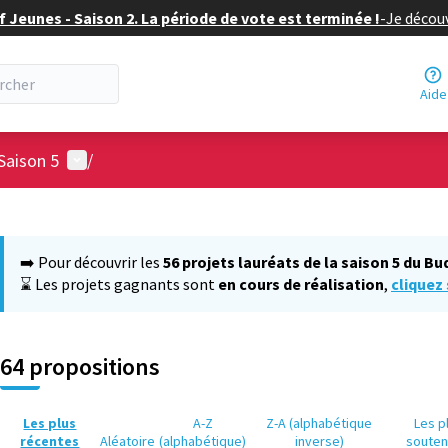
f Jeunes - Saison 2. La période de vote est terminée !
-
Je découv
Aide
Menu utilisateur
Saison 5
/
 la carte
 suivant est une carte qui présente les éléments de cette page comm
➡️ Pour découvrir les
56 projets lauréats de la saison 5 du Bu
⌛ Les projets gagnants sont
en cours de réalisation
,
cliquez 
64 propositions
Les plus
A-Z
Z-A (alphabétique
Les p
récentes
Aléatoire
(alphabétique)
inverse)
soute