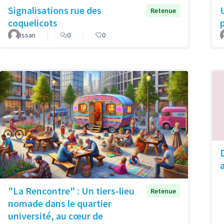
Signalisations rue des
Retenue
coquelicots
Issan
0
0
"La Rencontre" : Un tiers-lieu
Retenue
nomade dans le quartier
université, au cœur de