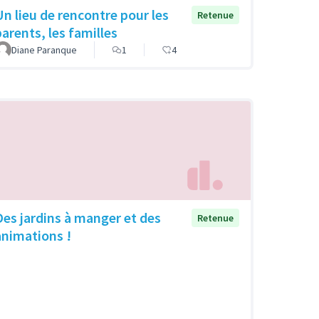
Un lieu de rencontre pour les
Retenue
parents, les familles
Diane Paranque
1
4
Des jardins à manger et des
Retenue
animations !