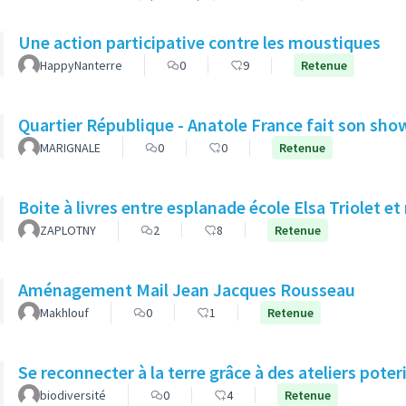
Une action participative contre les moustiques
HappyNanterre
0
9
Retenue
Quartier République - Anatole France fait son show
MARIGNALE
0
0
Retenue
Boite à livres entre esplanade école Elsa Triolet et
ZAPLOTNY
2
8
Retenue
Aménagement Mail Jean Jacques Rousseau
Makhlouf
0
1
Retenue
Se reconnecter à la terre grâce à des ateliers poter
biodiversité
0
4
Retenue