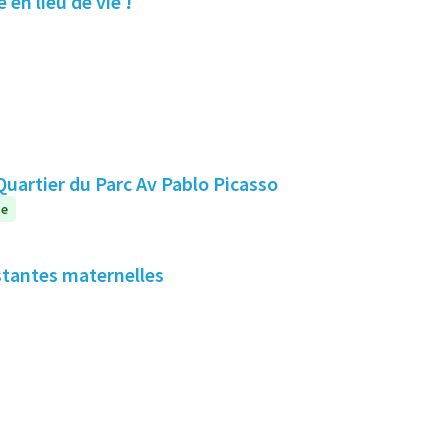
 en lieu de vie !
!
teliers créatifs "Venez, tester, créer, emportez" Quartier du Parc Av Pablo Picasso
ue
stantes maternelles