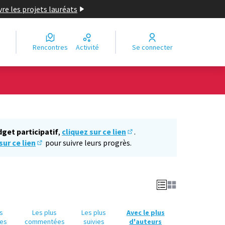
re les projets lauréats
Rencontres
Activité
Se connecter
Leaflet
|
©
OpenStreetMap
contributors
e des points de carte. L'élément peut être utilisé avec un lecteur
dget participatif
,
cliquez sur ce lien
.
(S'ouvre dans un nouvel ongl
sur ce lien
pour suivre leurs progrès.
(S'ouvre dans un nouvel onglet)
us
Les plus
Les plus
Avec le plus
es
commentées
suivies
d'auteurs