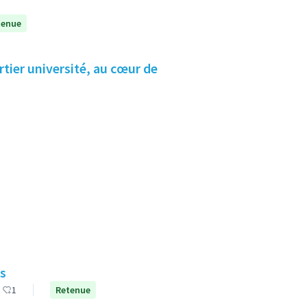
tenue
tier université, au cœur de
is
1
Retenue