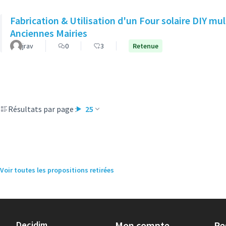
Fabrication & Utilisation d'un Four solaire DIY mu
Anciennes Mairies
jrav
0
3
Retenue
Résultats par page :
25
Voir toutes les propositions retirées
Decidim
Mon compte
Re