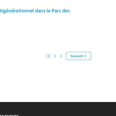
ltigénérationnel dans le Parc des
1
2
3
Suivant
ssources