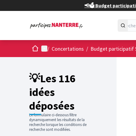
📢🗳️ Budget participati
Accueil
Menu principal
/
Concertations
/
Budget participatif 
Passer
L'élément
+
−
💡Les 116
idées
déposées
Le formulaire ci-dessous filtre
dynamiquement les résultats de la
recherche lorsque les conditions de
recherche sont modifiées.