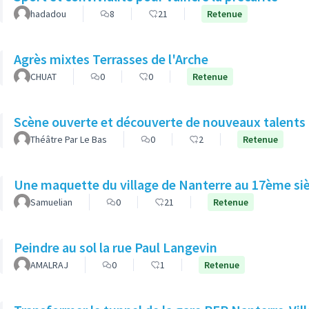
hadadou
8
21
Retenue
Agrès mixtes Terrasses de l'Arche
CHUAT
0
0
Retenue
Scène ouverte et découverte de nouveaux talents 
Théâtre Par Le Bas
0
2
Retenue
Une maquette du village de Nanterre au 17ème siè
Samuelian
0
21
Retenue
Peindre au sol la rue Paul Langevin
AMALRAJ
0
1
Retenue