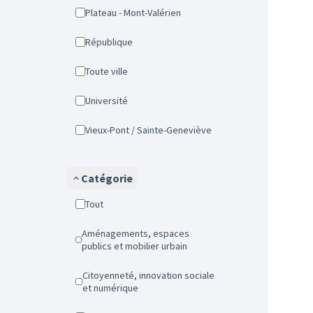
Plateau - Mont-Valérien
République
Toute ville
Université
Vieux-Pont / Sainte-Geneviève
Catégorie
Tout
Aménagements, espaces
publics et mobilier urbain
Citoyenneté, innovation sociale
et numérique