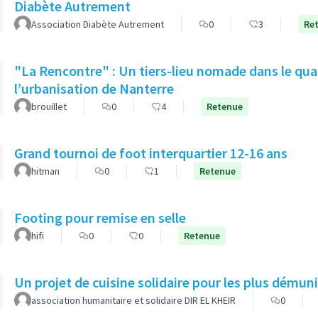
Diabète Autrement
Association Diabète Autrement
0
3
Re
"La Rencontre" : Un tiers-lieu nomade dans le quar
l’urbanisation de Nanterre
brouillet
0
4
Retenue
Grand tournoi de foot interquartier 12-16 ans
hitman
0
1
Retenue
Footing pour remise en selle
hifi
0
0
Retenue
Un projet de cuisine solidaire pour les plus démun
association humanitaire et solidaire DIR EL KHEIR
0