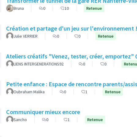
Transformer le tunnel de la gare RER Nanterre-Ville
Bruna
0
10
Retenue
Création et partage d'un jeu sur l'environnement 
Julie VERRIER
0
0
Retenue
A
LIENS INTERGENERATIONS92
0
0
Reten
Petite enfance : Espace de rencontre parents/assi
Oubraham Malika
0
1
Retenue
Communiquer mieux encore
Sancho
0
1
Retenue