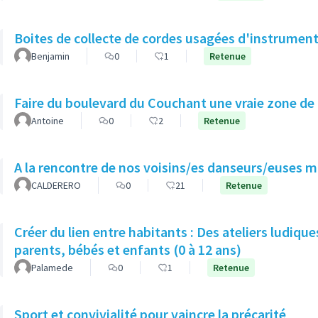
Boites de collecte de cordes usagées d'instrumen
Benjamin
0
1
Retenue
Faire du boulevard du Couchant une vraie zone de
Antoine
0
2
Retenue
A la rencontre de nos voisins/es danseurs/euses 
CALDERERO
0
21
Retenue
Créer du lien entre habitants : Des ateliers ludique
parents, bébés et enfants (0 à 12 ans)
Palamede
0
1
Retenue
Sport et convivialité pour vaincre la précarité