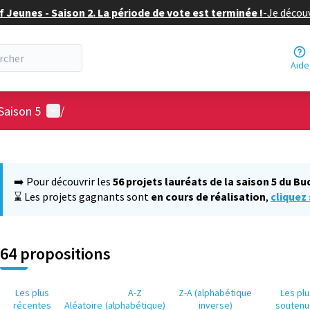
f Jeunes - Saison 2. La période de vote est terminée !
-
Je découv
Aide
Menu utilisateur
Saison 5
/
 la carte
 suivant est une carte qui présente les éléments de cette page comm
➡️ Pour découvrir les
56 projets lauréats de la saison 5 du Bu
⌛ Les projets gagnants sont
en cours de réalisation
,
cliquez 
64 propositions
Les plus
A-Z
Z-A (alphabétique
Les pl
récentes
Aléatoire
(alphabétique)
inverse)
soutenu