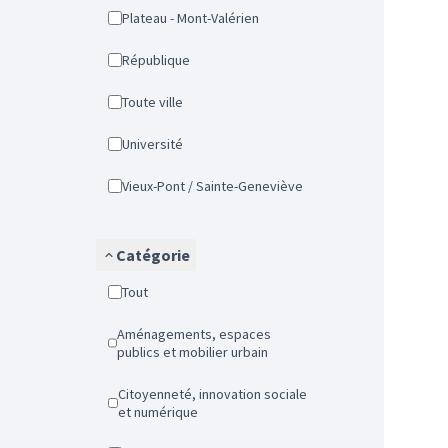
Plateau - Mont-Valérien
République
Toute ville
Université
Vieux-Pont / Sainte-Geneviève
Catégorie
Tout
Aménagements, espaces
publics et mobilier urbain
Citoyenneté, innovation sociale
et numérique