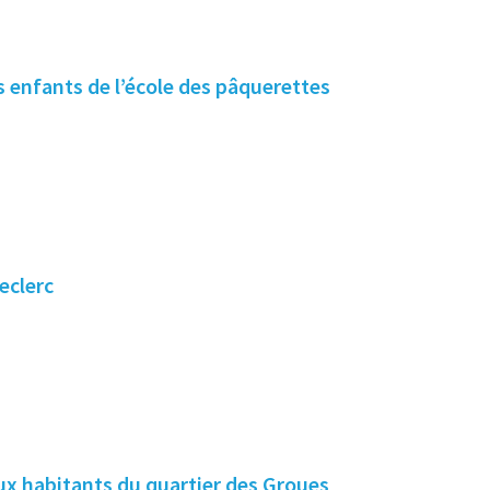
es enfants de l’école des pâquerettes
eclerc
x habitants du quartier des Groues