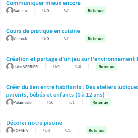
Communiquer mieux encore
Sancho
0
1
Retenue
Cours de pratique en cuisine
Yannick
0
1
Retenue
Création et partage d'un jeu sur l'environnement 
Julie VERRIER
0
0
Retenue
Créer du lien entre habitants : Des ateliers ludique
parents, bébés et enfants (0 à 12 ans)
Palamede
0
1
Retenue
Décorer notre piscine
FOFANA
0
1
Retenue