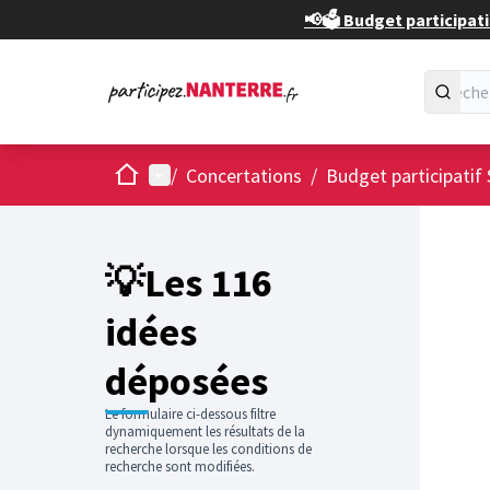
📢🗳️ Budget participati
Accueil
Menu principal
/
Concertations
/
Budget participatif 
Passer
L'élément
+
−
💡Les 116
idées
déposées
Le formulaire ci-dessous filtre
dynamiquement les résultats de la
recherche lorsque les conditions de
recherche sont modifiées.