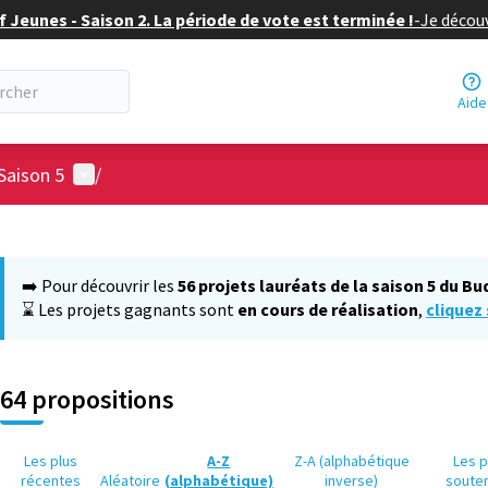
f Jeunes - Saison 2. La période de vote est terminée !
-
Je découv
Aide
Menu utilisateur
Saison 5
/
 la carte
 suivant est une carte qui présente les éléments de cette page comm
➡️ Pour découvrir les
56 projets lauréats de la saison 5 du Bu
⌛ Les projets gagnants sont
en cours de réalisation
,
cliquez 
64 propositions
Les plus
A-Z
Z-A (alphabétique
Les p
récentes
Aléatoire
(alphabétique)
inverse)
soute