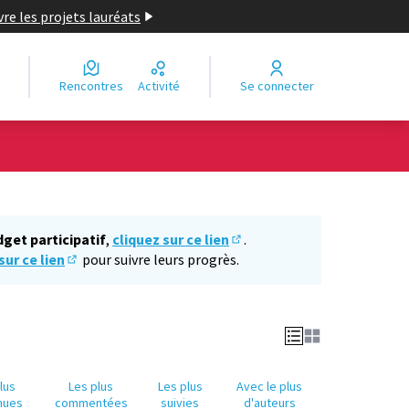
re les projets lauréats
Rencontres
Activité
Se connecter
Leaflet
|
©
OpenStreetMap
contributors
e des points de carte. L'élément peut être utilisé avec un lecteur
dget participatif
,
cliquez sur ce lien
.
(S'ouvre dans un nouvel ongl
sur ce lien
pour suivre leurs progrès.
(S'ouvre dans un nouvel onglet)
lus
Les plus
Les plus
Avec le plus
nues
commentées
suivies
d'auteurs