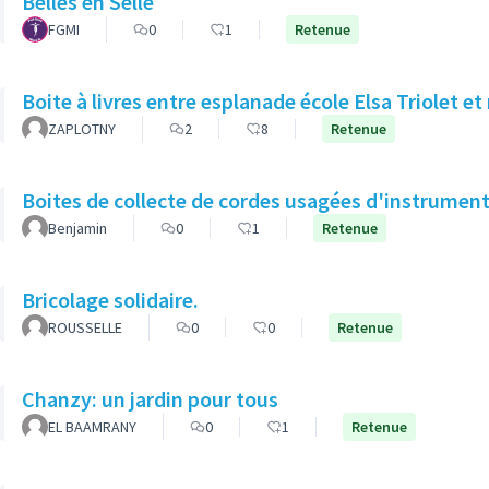
Belles en Selle
FGMI
0
1
Retenue
Boite à livres entre esplanade école Elsa Triolet et
ZAPLOTNY
2
8
Retenue
Boites de collecte de cordes usagées d'instrumen
Benjamin
0
1
Retenue
Bricolage solidaire.
ROUSSELLE
0
0
Retenue
Chanzy: un jardin pour tous
EL BAAMRANY
0
1
Retenue