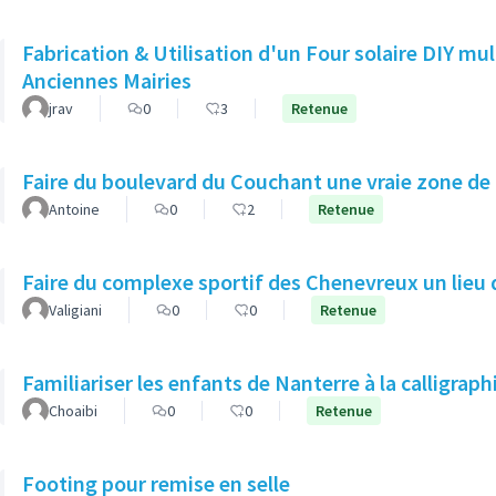
Fabrication & Utilisation d'un Four solaire DIY mu
Anciennes Mairies
jrav
0
3
Retenue
Faire du boulevard du Couchant une vraie zone de
Antoine
0
2
Retenue
Faire du complexe sportif des Chenevreux un lieu d
Valigiani
0
0
Retenue
Familiariser les enfants de Nanterre à la calligraph
Choaibi
0
0
Retenue
Footing pour remise en selle