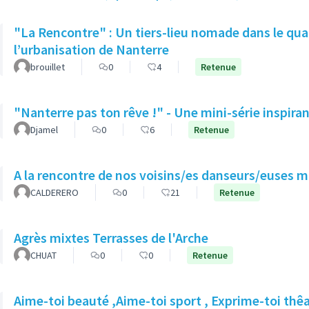
"La Rencontre" : Un tiers-lieu nomade dans le quar
l’urbanisation de Nanterre
brouillet
0
4
Retenue
"Nanterre pas ton rêve !" - Une mini-série inspira
Djamel
0
6
Retenue
A la rencontre de nos voisins/es danseurs/euses 
CALDERERO
0
21
Retenue
Agrès mixtes Terrasses de l'Arche
CHUAT
0
0
Retenue
Aime-toi beauté ,Aime-toi sport , Exprime-toi thê