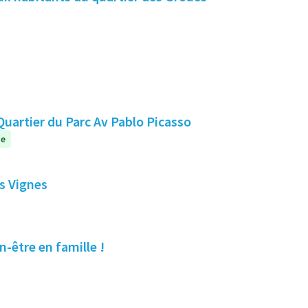
teliers créatifs "Venez, tester, créer, emportez" Quartier du Parc Av Pablo Picasso
ue
es Vignes
n-être en famille !