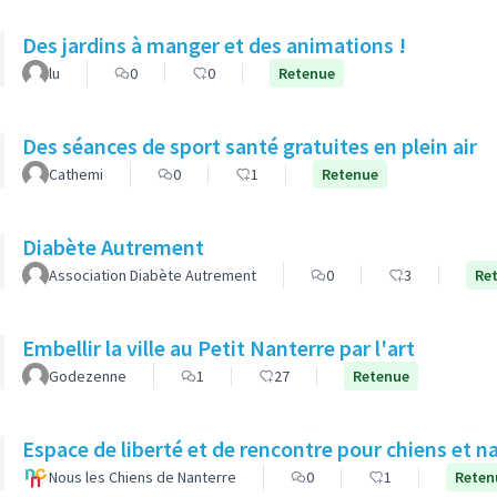
Des jardins à manger et des animations !
lu
0
0
Retenue
Des séances de sport santé gratuites en plein air
Cathemi
0
1
Retenue
Diabète Autrement
Association Diabète Autrement
0
3
Re
Embellir la ville au Petit Nanterre par l'art
Godezenne
1
27
Retenue
Espace de liberté et de rencontre pour chiens et n
Nous les Chiens de Nanterre
0
1
Reten