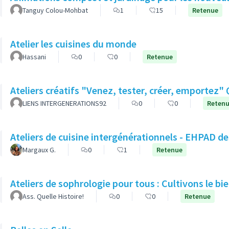
Tanguy Colou-Mohbat
1
15
Retenue
Atelier les cuisines du monde
Hassani
0
0
Retenue
A
LIENS INTERGENERATIONS92
0
0
Reten
Ateliers de cuisine intergénérationnels - EHPAD d
Margaux G.
0
1
Retenue
Ateliers de sophrologie pour tous : Cultivons le bie
Ass. Quelle Histoire!
0
0
Retenue