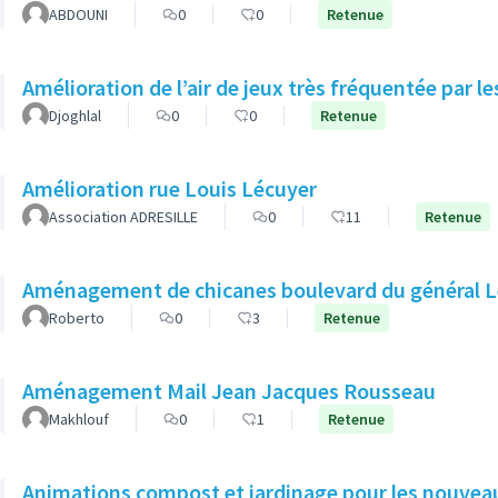
ABDOUNI
0
0
Retenue
Amélioration de l’air de jeux très fréquentée par l
Djoghlal
0
0
Retenue
Amélioration rue Louis Lécuyer
Association ADRESILLE
0
11
Retenue
Aménagement de chicanes boulevard du général L
Roberto
0
3
Retenue
Aménagement Mail Jean Jacques Rousseau
Makhlouf
0
1
Retenue
Animations compost et jardinage pour les nouveau