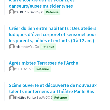
danseurs/euses musiciens/nes
CALDERERO
0
21
Retenue
Créer du lien entre habitants : Des ateliers
ludiques d'éveil corporel et sensoriel pour
les parents, bébés et enfants (0 à 12 ans)
Palamede
0
1
Retenue
Agrès mixtes Terrasses de l'Arche
CHUAT
0
0
Retenue
Scène ouverte et découverte de nouveaux
talents nanterriens au Théâtre Par le Bas
Théâtre Par Le Bas
0
2
Retenue