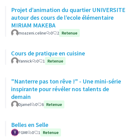
Projet d’animation du quartier UNIVERSITE
autour des cours de l’ecole élémentaire
MIRIAM MAKEBA
moazeni.celine
0
2
Retenue
Cours de pratique en cuisine
Yannick
0
1
Retenue
"Nanterre pas ton rêve !" - Une mini-série
inspirante pour révéler nos talents de
demain
Djamel
0
6
Retenue
Belles en Selle
FGMI
0
1
Retenue