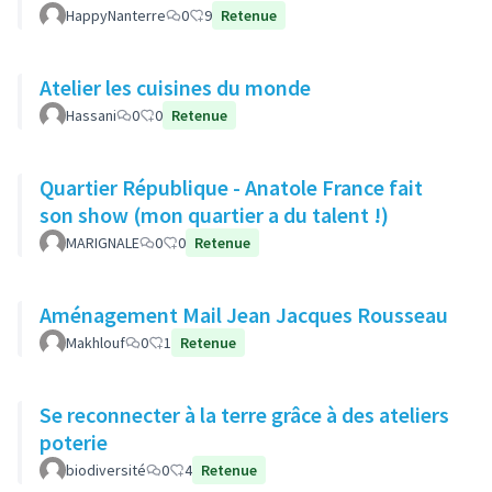
HappyNanterre
0
9
Retenue
Atelier les cuisines du monde
Hassani
0
0
Retenue
Quartier République - Anatole France fait
son show (mon quartier a du talent !)
MARIGNALE
0
0
Retenue
Aménagement Mail Jean Jacques Rousseau
Makhlouf
0
1
Retenue
Se reconnecter à la terre grâce à des ateliers
poterie
biodiversité
0
4
Retenue