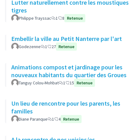
Lutter naturellement contre les moustiques
tigres
Philippe Trayssac
1
8
Retenue
Embellir la ville au Petit Nanterre par l'art
Godezenne
1
27
Retenue
Animations compost et jardinage pour les
nouveaux habitants du quartier des Groues
Tanguy Colou-Mohbat
1
15
Retenue
Un lieu de rencontre pour les parents, les
familles
Diane Paranque
1
4
Retenue
A la rencontre de nos voisins/es