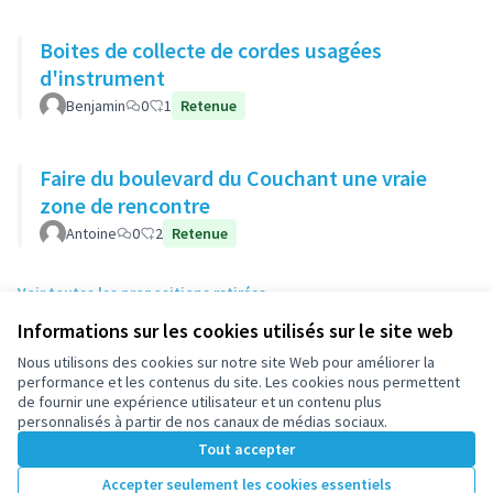
Boites de collecte de cordes usagées
d'instrument
Benjamin
0
1
Retenue
Faire du boulevard du Couchant une vraie
zone de rencontre
Antoine
0
2
Retenue
Voir toutes les propositions retirées
Informations sur les cookies utilisés sur le site web
Nous utilisons des cookies sur notre site Web pour améliorer la
Conditions d'utilisation
performance et les contenus du site. Les cookies nous permettent
Paramètres des cookies
de fournir une expérience utilisateur et un contenu plus
participez.nanterre.fr sur X
participez.nanterre.fr sur Facebook
participez.nanterre.fr sur Instagram
participez.nanterre.fr sur YouTube
participez.nanterre.fr sur GitHub
personnalisés à partir de nos canaux de médias sociaux.
(Lien externe)
(Lien externe)
(Lien externe)
(Lien externe)
(Lien externe)
Tout accepter
Accepter seulement les cookies essentiels