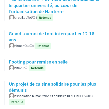
le quartier université, au cœur de
l’urbanisation de Nanterre
brouillet
0
4
Retenue
Grand tournoi de foot interquartier 12-16
ans
hitman
0
1
Retenue
Footing pour remise en selle
hifi
0
0
Retenue
Un projet de cuisine solidaire pour les plus
démunis
association humanitaire et solidaire DIR EL KHEIR
0
1
Retenue