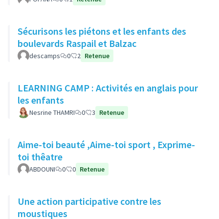
Sécurisons les piétons et les enfants des
boulevards Raspail et Balzac
descamps
0
2
Retenue
LEARNING CAMP : Activités en anglais pour
les enfants
Nesrine THAMRI
0
3
Retenue
Aime-toi beauté ,Aime-toi sport , Exprime-
toi thêatre
ABDOUNI
0
0
Retenue
Une action participative contre les
moustiques