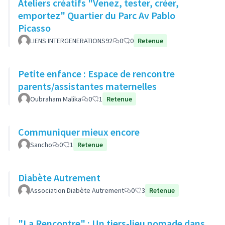
Ateliers créatifs "Venez, tester, créer,
emportez" Quartier du Parc Av Pablo
Picasso
LIENS INTERGENERATIONS92
0
0
Retenue
Petite enfance : Espace de rencontre
parents/assistantes maternelles
Oubraham Malika
0
1
Retenue
Communiquer mieux encore
Sancho
0
1
Retenue
Diabète Autrement
Association Diabète Autrement
0
3
Retenue
"La Rencontre" : Un tiers-lieu nomade dans