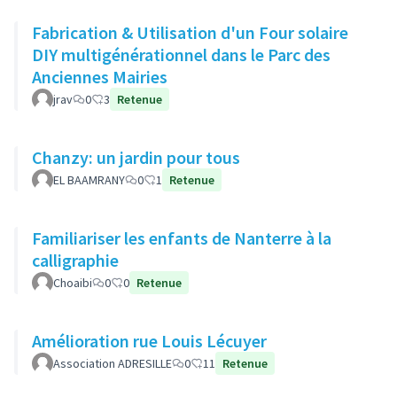
Fabrication & Utilisation d'un Four solaire
DIY multigénérationnel dans le Parc des
Anciennes Mairies
jrav
0
3
Retenue
Chanzy: un jardin pour tous
EL BAAMRANY
0
1
Retenue
Familiariser les enfants de Nanterre à la
calligraphie
Choaibi
0
0
Retenue
Amélioration rue Louis Lécuyer
Association ADRESILLE
0
11
Retenue