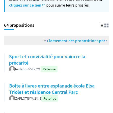
cliquez sur ce lien
pour suivre leurs progrès.
(S'ouvre dans un nouvel onglet)
64 propositions
Classement des propositions par :
Sport et convivialité pour vaincre la
précarité
hadadou
8
21
Retenue
Boite à livres entre esplanade école Elsa
Triolet et résidence Central Parc
ZAPLOTNY
2
8
Retenue