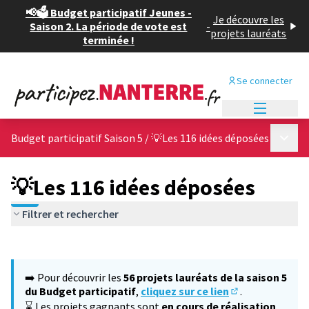
📢🗳️ Budget participatif Jeunes -
Je découvre les
Saison 2. La période de vote est
-
projets lauréats
terminée !
Se connecter
Menu princi
Menu p
Budget participatif Saison 5
/
💡Les 116 idées déposées
💡Les 116 idées déposées
Filtrer et rechercher
Passer la carte
Leaflet
|
©
OpenStreetMap
contributors
L'élément suivant est une carte qui présente les éléments de cet
+
➡️ Pour découvrir les
56 projets lauréats de la saison 5
−
du Budget participatif
,
cliquez sur ce lien
.
(S'ouvre dans un
⌛ Les projets gagnants sont
en cours de réalisation
,