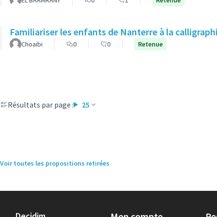
EL BAAMRANY
0
1
Retenue
Familiariser les enfants de Nanterre à la calligraph
Choaibi
0
0
Retenue
Résultats par page :
25
Voir toutes les propositions retirées
Decidim
Mon compte
Re