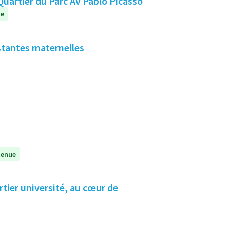
teliers créatifs "Venez, tester, créer, emportez" Quartier du Parc Av Pablo Picasso
ue
stantes maternelles
tenue
tier université, au cœur de