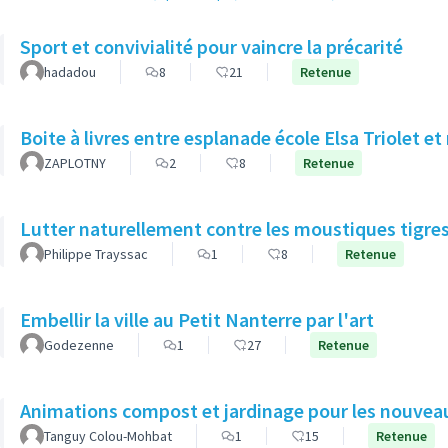
Sport et convivialité pour vaincre la précarité
hadadou
8
21
Retenue
Boite à livres entre esplanade école Elsa Triolet et
ZAPLOTNY
2
8
Retenue
Lutter naturellement contre les moustiques tigre
Philippe Trayssac
1
8
Retenue
Embellir la ville au Petit Nanterre par l'art
Godezenne
1
27
Retenue
Animations compost et jardinage pour les nouveau
Tanguy Colou-Mohbat
1
15
Retenue