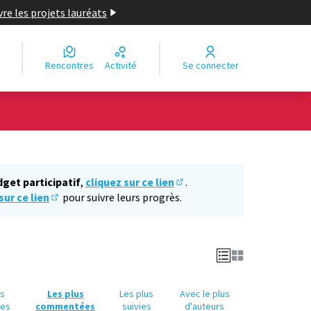
re les projets lauréats
Rencontres
Activité
Se connecter
Leaflet
|
©
OpenStreetMap
contributors
e des points de carte. L'élément peut être utilisé avec un lecteur
dget participatif
,
cliquez sur ce lien
.
(S'ouvre dans un nouvel ongl
sur ce lien
pour suivre leurs progrès.
(S'ouvre dans un nouvel onglet)
us
Les plus
Les plus
Avec le plus
ues
commentées
suivies
d'auteurs