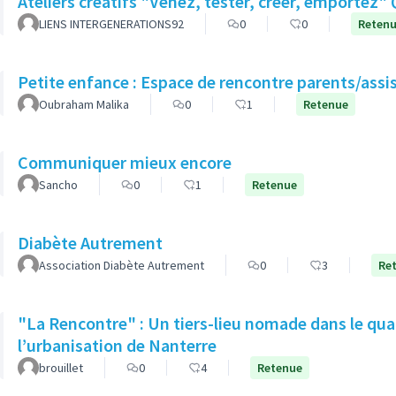
A
LIENS INTERGENERATIONS92
0
0
Reten
Petite enfance : Espace de rencontre parents/assi
Oubraham Malika
0
1
Retenue
Communiquer mieux encore
Sancho
0
1
Retenue
Diabète Autrement
Association Diabète Autrement
0
3
Re
"La Rencontre" : Un tiers-lieu nomade dans le quar
l’urbanisation de Nanterre
brouillet
0
4
Retenue