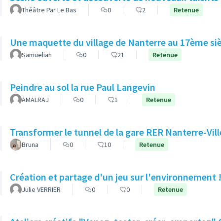
Théâtre Par Le Bas
0
2
Retenue
Une maquette du village de Nanterre au 17ème siè
Samuelian
0
21
Retenue
Peindre au sol la rue Paul Langevin
AMALRAJ
0
1
Retenue
Transformer le tunnel de la gare RER Nanterre-Ville
Bruna
0
10
Retenue
Création et partage d'un jeu sur l'environnement 
Julie VERRIER
0
0
Retenue