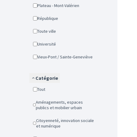
Plateau - Mont-Valérien
République
Toute ville
Université
Vieux-Pont / Sainte-Geneviève
Catégorie
Tout
Aménagements, espaces
publics et mobilier urbain
Citoyenneté, innovation sociale
et numérique