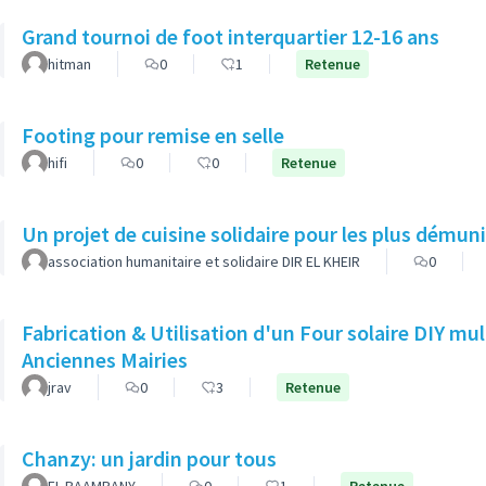
Grand tournoi de foot interquartier 12-16 ans
hitman
0
1
Retenue
Footing pour remise en selle
hifi
0
0
Retenue
Un projet de cuisine solidaire pour les plus démun
association humanitaire et solidaire DIR EL KHEIR
0
Fabrication & Utilisation d'un Four solaire DIY mu
Anciennes Mairies
jrav
0
3
Retenue
Chanzy: un jardin pour tous