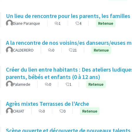
Un lieu de rencontre pour les parents, les familles
Diane Paranque
1
4
Retenue
A la rencontre de nos voisins/es danseurs/euses 
CALDERERO
0
21
Retenue
Créer du lien entre habitants : Des ateliers ludique
parents, bébés et enfants (0 à 12 ans)
Palamede
0
1
Retenue
Agrès mixtes Terrasses de l'Arche
CHUAT
0
0
Retenue
Scène ouverte et découverte de nouveaux talents 