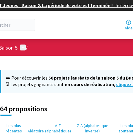
f Jeunes - Saison 2. La période de vote est terminée !
-
Je découv
Aide
Menu utilisateur
Saison 5
/
 la carte
 suivant est une carte qui présente les éléments de cette page comm
➡️ Pour découvrir les
56 projets lauréats de la saison 5 du Bu
⌛ Les projets gagnants sont
en cours de réalisation
,
cliquez 
64 propositions
Les plus
A-Z
Z-A (alphabétique
Les pl
récentes
Aléatoire
(alphabétique)
inverse)
souten