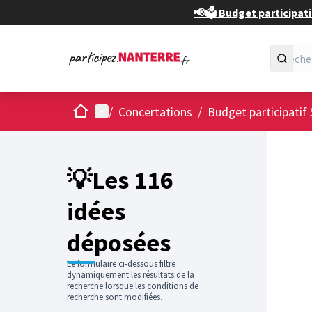
📢🗳️ Budget participati
Accueil
Menu principal
/
Concertations
/
Budget participatif 
Passer
L'élément
+
−
💡Les 116
idées
déposées
Le formulaire ci-dessous filtre
dynamiquement les résultats de la
recherche lorsque les conditions de
recherche sont modifiées.