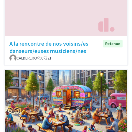
A la rencontre de nos voisins/es
Retenue
danseurs/euses musiciens/nes
CALDERERO
0
21