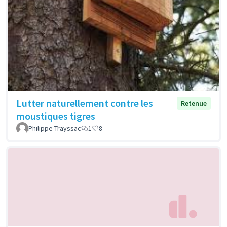
Lutter naturellement contre les
Retenue
moustiques tigres
Philippe Trayssac
1
8