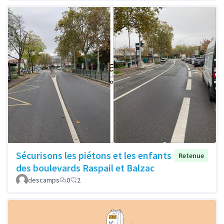
Sécurisons les piétons et les enfants
Retenue
des boulevards Raspail et Balzac
descamps
0
2