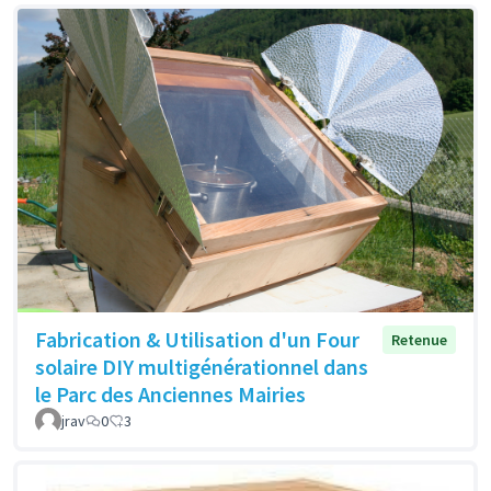
Fabrication & Utilisation d'un Four
Retenue
solaire DIY multigénérationnel dans
le Parc des Anciennes Mairies
jrav
0
3