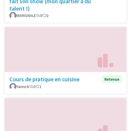
fait son show (mon quartier a du
talent !)
MARIGNALE
0
0
Cours de pratique en cuisine
Retenue
Yannick
0
1