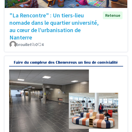
"La Rencontre" : Un tiers-lieu
Retenue
nomade dans le quartier université,
au cœur de l’urbanisation de
Nanterre
brouillet
0
4