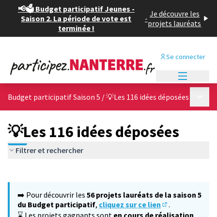
📢🗳️ Budget participatif Jeunes -
Je découvre les
Saison 2. La période de vote est
-
projets lauréats
terminée !
Se connecter
Menu princi
Menu p
Budget participatif Saison 5
/
💡Les 116 idées déposées
💡Les 116 idées déposées
Filtrer et rechercher
Passer la carte
Leaflet
|
©
OpenStreetMap
contributors
L'élément suivant est une carte qui présente les éléments de cet
+
➡️ Pour découvrir les
56 projets lauréats de la saison 5
−
du Budget participatif
,
cliquez sur ce lien
.
(S'ouvre dans un
⌛ Les projets gagnants sont
en cours de réalisation
,