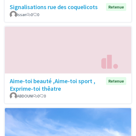
Signalisations rue des coquelicots
Retenue
Issan
0
0
Aime-toi beauté ,Aime-toi sport ,
Retenue
Exprime-toi thêatre
ABDOUNI
0
0