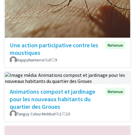
Une action participative contre les
Retenue
moustiques
HappyNanterre
0
9
Animations compost et jardinage
Retenue
pour les nouveaux habitants du
quartier des Groues
Tanguy Colou-Mohbat
1
15