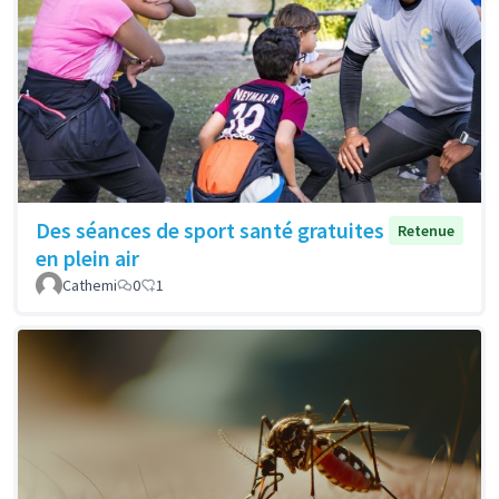
Des séances de sport santé gratuites
Retenue
en plein air
Cathemi
0
1