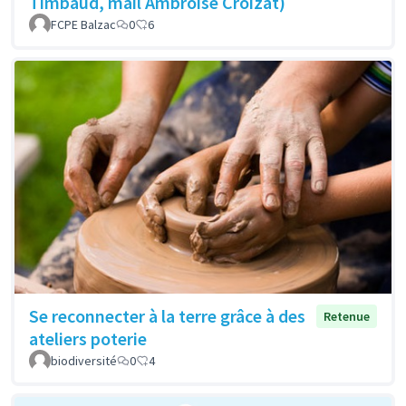
Timbaud, mail Ambroise Croizat)
FCPE Balzac
0
6
Se reconnecter à la terre grâce à des
Retenue
ateliers poterie
biodiversité
0
4