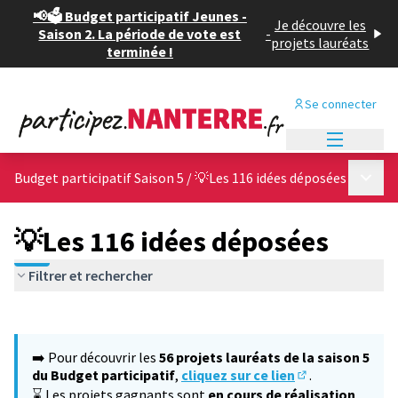
📢🗳️ Budget participatif Jeunes -
Je découvre les
Saison 2. La période de vote est
-
projets lauréats
terminée !
Se connecter
Menu princi
Menu p
Budget participatif Saison 5
/
💡Les 116 idées déposées
💡Les 116 idées déposées
Filtrer et rechercher
Passer la carte
Leaflet
|
©
OpenStreetMap
contributors
L'élément suivant est une carte qui présente les éléments de cet
+
➡️ Pour découvrir les
56 projets lauréats de la saison 5
−
du Budget participatif
,
cliquez sur ce lien
.
(S'ouvre dans un
⌛ Les projets gagnants sont
en cours de réalisation
,