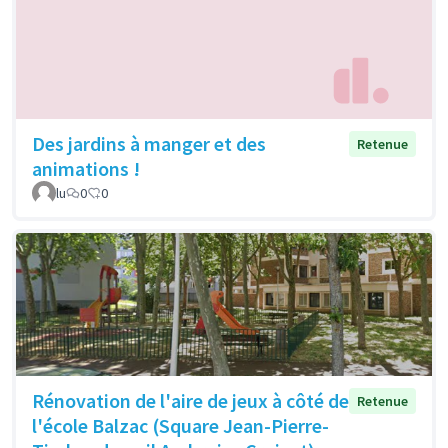
Des jardins à manger et des
Retenue
animations !
lu
0
0
Rénovation de l'aire de jeux à côté de
Retenue
l'école Balzac (Square Jean-Pierre-