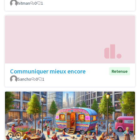
hitman
0
1
Communiquer mieux encore
Retenue
Sancho
0
1