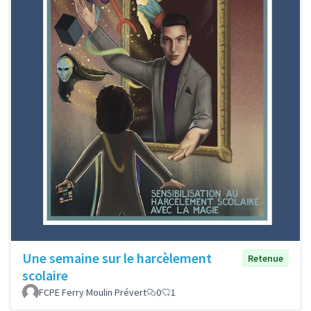
Une semaine sur le harcèlement
Retenue
scolaire
FCPE Ferry Moulin Prévert
0
1