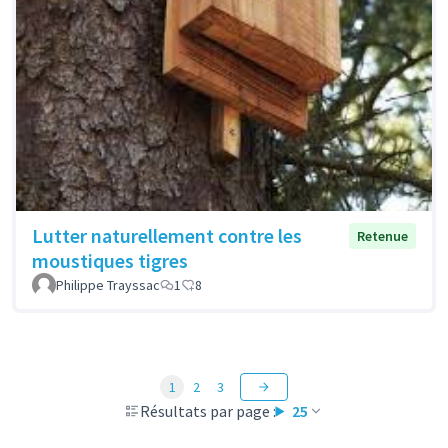
Lutter naturellement contre les
Retenue
moustiques tigres
Philippe Trayssac
1
8
1
2
3
Résultats par page :
25