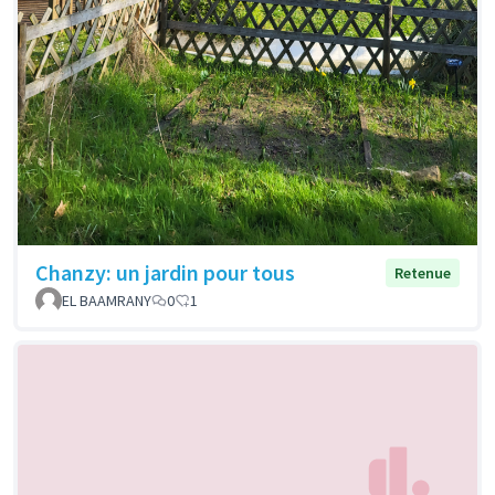
Chanzy: un jardin pour tous
Retenue
EL BAAMRANY
0
1