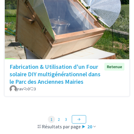
Fabrication & Utilisation d'un Four
Retenue
solaire DIY multigénérationnel dans
le Parc des Anciennes Mairies
jrav
0
3
1
2
3
Résultats par page :
20