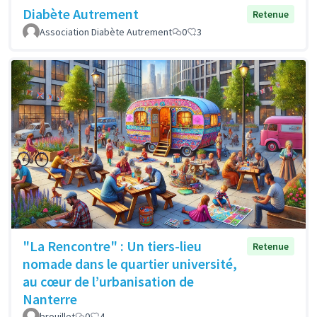
Diabète Autrement
Retenue
Association Diabète Autrement
0
3
"La Rencontre" : Un tiers-lieu
Retenue
nomade dans le quartier université,
au cœur de l’urbanisation de
Nanterre
brouillet
0
4