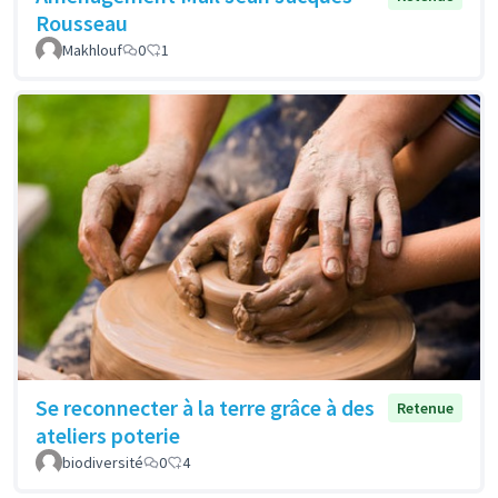
Rousseau
Makhlouf
0
1
Se reconnecter à la terre grâce à des
Retenue
ateliers poterie
biodiversité
0
4