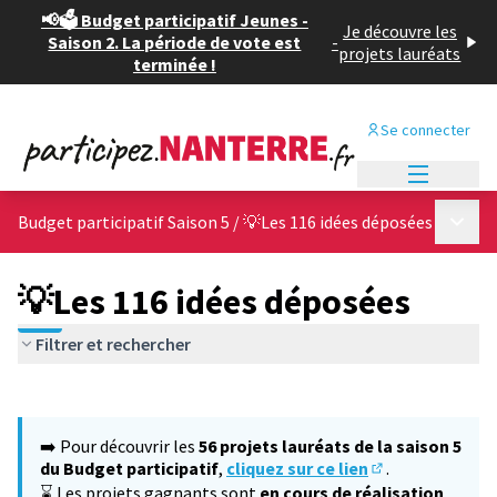
📢🗳️ Budget participatif Jeunes -
Je découvre les
Saison 2. La période de vote est
-
projets lauréats
terminée !
Se connecter
Menu princi
Menu p
Budget participatif Saison 5
/
💡Les 116 idées déposées
💡Les 116 idées déposées
Filtrer et rechercher
Passer la carte
Leaflet
|
©
OpenStreetMap
contributors
L'élément suivant est une carte qui présente les éléments de cet
+
➡️ Pour découvrir les
56 projets lauréats de la saison 5
−
du Budget participatif
,
cliquez sur ce lien
.
(S'ouvre dans un
⌛ Les projets gagnants sont
en cours de réalisation
,