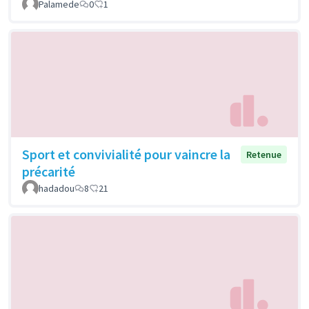
Palamede
0
1
Sport et convivialité pour vaincre la
Retenue
précarité
hadadou
8
21