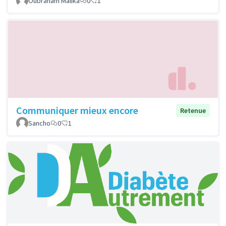
Oubraham Malika
0
1
Communiquer mieux encore
Retenue
Sancho
0
1