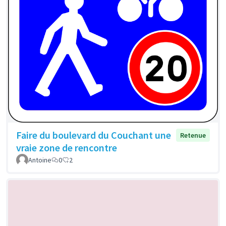
Faire du boulevard du Couchant une
Retenue
vraie zone de rencontre
Antoine
0
2