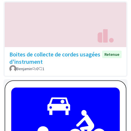
Boites de collecte de cordes usagées
Retenue
d'instrument
Benjamin
0
1