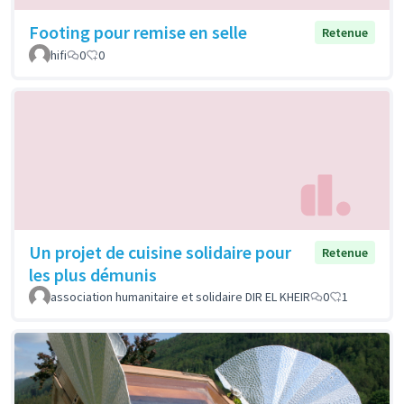
Footing pour remise en selle
Retenue
hifi
0
0
Un projet de cuisine solidaire pour
Retenue
les plus démunis
association humanitaire et solidaire DIR EL KHEIR
0
1