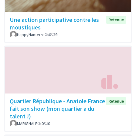
Une action participative contre les
Retenue
moustiques
HappyNanterre
0
9
Quartier République - Anatole France
Retenue
fait son show (mon quartier a du
talent !)
MARIGNALE
0
0