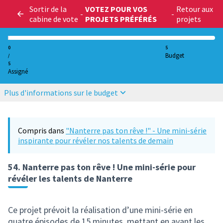
Sortir de la
VOTEZ POUR VOS
Retour aux
-
-
cabine de vote
PROJETS PRÉFÉRÉS
projets
0
5
Budget
/
5
Assigné
Plus d'informations sur le budget
Compris dans
"Nanterre pas ton rêve !" - Une mini-série
inspirante pour révéler nos talents de demain
54. Nanterre pas ton rêve ! Une mini-série pour
révéler les talents de Nanterre
Ce projet prévoit la réalisation d’une mini-série en
quatre épisodes de 15 minutes, mettant en avant les