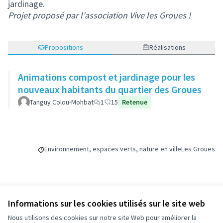
jardinage.
Projet proposé par l'association Vive les Groues !
Propositions
Réalisations
Animations compost et jardinage pour les
nouveaux habitants du quartier des Groues
Tanguy Colou-Mohbat
1
15
Retenue
Environnement, espaces verts, nature en ville
Les Groues
Filtrer les résultats de la catégorie : Environnement, espaces
Filtrer les ré
Budget
Informations sur les cookies utilisés sur le site web
Nous utilisons des cookies sur notre site Web pour améliorer la