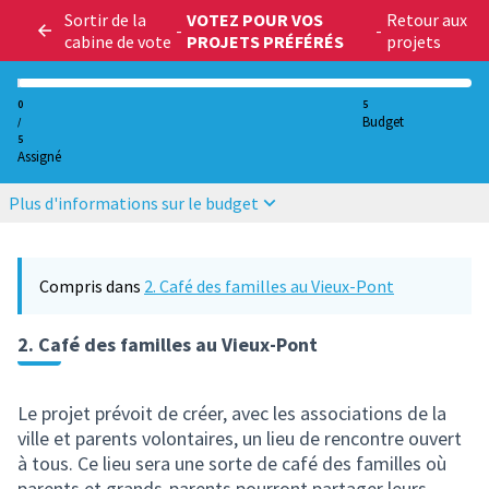
Sortir de la
VOTEZ POUR VOS
Retour aux
-
-
cabine de vote
PROJETS PRÉFÉRÉS
projets
0
5
Budget
/
5
Assigné
Plus d'informations sur le budget
Compris dans
2. Café des familles au Vieux-Pont
2. Café des familles au Vieux-Pont
Le projet prévoit de créer, avec les associations de la
ville et parents volontaires, un lieu de rencontre ouvert
à tous. Ce lieu sera une sorte de café des familles où
parents et grands-parents pourront partager leurs