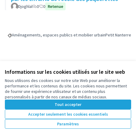
Djoghlal
0
0
Retenue
Aménagements, espaces publics et mobilier urbain
Petit Nanterre
Filtrer les résultats de la catégorie : Aménagements, espaces public
Filtrer les résult
Budget
Informations sur les cookies utilisés sur le site web
11 800 €
Nous utilisons des cookies sur notre site Web pour améliorer la
performance et les contenus du site. Les cookies nous permettent
de fournir une expérience utilisateur et un contenu plus
personnalisés à partir de nos canaux de médias sociaux.
Tout accepter
Partager
Suivre
Accepter seulement les cookies essentiels
Paramètres
Référence : -PROJ-2025-05-263