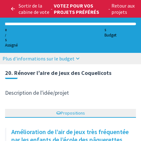
Sortir de la
VOTEZ POUR VOS
Retour aux
-
-
cabine de vote
PROJETS PRÉFÉRÉS
projets
0
5
Budget
/
5
Assigné
Plus d'informations sur le budget
20. Rénover l’aire de jeux des Coquelicots
Description de l'idée/projet
Propositions
Amélioration de l’air de jeux très fréquentée
par les enfants de l’école des pâquerettes