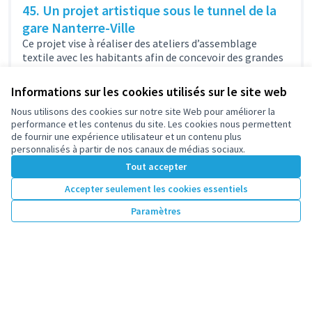
45. Un projet artistique sous le tunnel de la
gare Nanterre-Ville
Ce projet vise à réaliser des ateliers d’assemblage
textile avec les habitants afin de concevoir des grandes
fresques qui habilleront...
Culture
Centre
Informations sur les cookies utilisés sur le site web
10 000 €
Nous utilisons des cookies sur notre site Web pour améliorer la
performance et les contenus du site. Les cookies nous permettent
de fournir une expérience utilisateur et un contenu plus
personnalisés à partir de nos canaux de médias sociaux.
Tout accepter
1
2
Accepter seulement les cookies essentiels
Résultats par page :
100
Paramètres