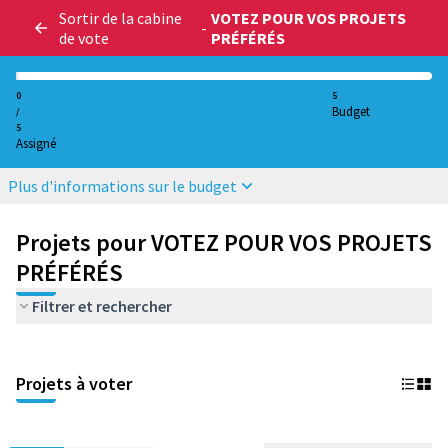
Sortir de la cabine
VOTEZ POUR VOS PROJETS
-
de vote
PRÉFÉRÉS
0
5
Budget
/
5
Assigné
Plus d'informations sur le budget
Projets pour VOTEZ POUR VOS PROJETS
PRÉFÉRÉS
Filtrer et rechercher
Projets à voter