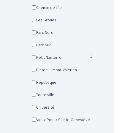
Chemin de l'Île
Les Groues
Parc Nord
Parc Sud
Petit Nanterre
Plateau - Mont-Valérien
République
Toute ville
Université
Vieux-Pont / Sainte-Geneviève