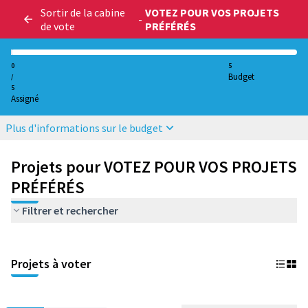
Sortir de la cabine
VOTEZ POUR VOS PROJETS
-
de vote
PRÉFÉRÉS
0
5
Budget
/
5
Assigné
Plus d'informations sur le budget
Projets pour VOTEZ POUR VOS PROJETS
PRÉFÉRÉS
Filtrer et rechercher
Projets à voter