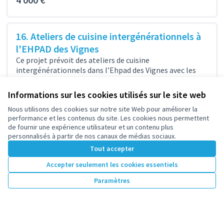
16. Ateliers de cuisine intergénérationnels à
l'EHPAD des Vignes
Ce projet prévoit des ateliers de cuisine
intergénérationnels dans l’Ehpad des Vignes avec les
résidents et les enfants des centres...
Santé, Solidarité, Intergénérationnel
Plateau - Mont-Valérien
Informations sur les cookies utilisés sur le site web
3 870 €
Nous utilisons des cookies sur notre site Web pour améliorer la
performance et les contenus du site. Les cookies nous permettent
de fournir une expérience utilisateur et un contenu plus
personnalisés à partir de nos canaux de médias sociaux.
Tout accepter
1
2
Accepter seulement les cookies essentiels
Résultats par page :
100
Paramètres