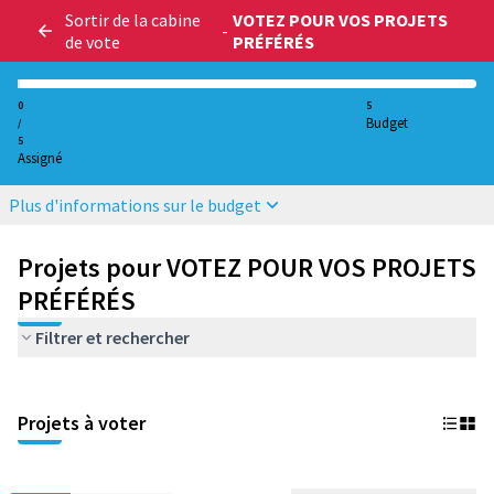
Sortir de la cabine
VOTEZ POUR VOS PROJETS
-
de vote
PRÉFÉRÉS
0
5
Budget
/
5
Assigné
Plus d'informations sur le budget
Projets pour VOTEZ POUR VOS PROJETS
PRÉFÉRÉS
Filtrer et rechercher
Projets à voter