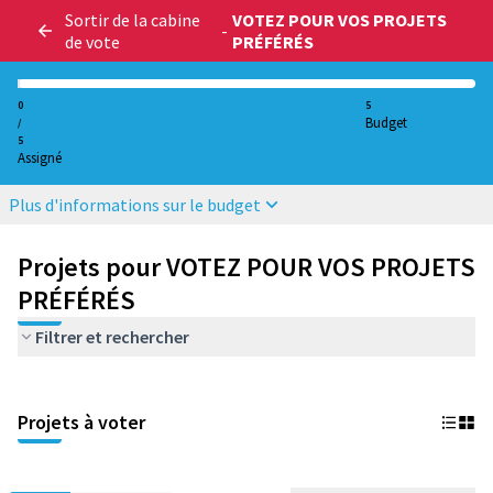
Sortir de la cabine
VOTEZ POUR VOS PROJETS
-
de vote
PRÉFÉRÉS
0
5
Budget
/
5
Assigné
Plus d'informations sur le budget
Projets pour VOTEZ POUR VOS PROJETS
PRÉFÉRÉS
Filtrer et rechercher
Projets à voter