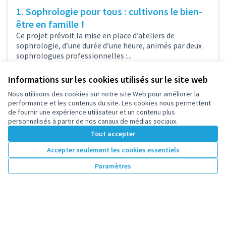
1. Sophrologie pour tous : cultivons le bien-
être en famille !
Ce projet prévoit la mise en place d’ateliers de
sophrologie, d’une durée d’une heure, animés par deux
sophrologues professionnelles :...
Santé, Solidarité, Intergénérationnel
Vieux-Pont / Sainte-Geneviève
Informations sur les cookies utilisés sur le site web
4 570 €
Nous utilisons des cookies sur notre site Web pour améliorer la
performance et les contenus du site. Les cookies nous permettent
de fournir une expérience utilisateur et un contenu plus
personnalisés à partir de nos canaux de médias sociaux.
Tout accepter
1
2
Accepter seulement les cookies essentiels
Résultats par page :
25
Paramètres