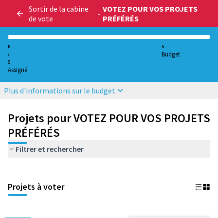
Sortir de la cabine
VOTEZ POUR VOS PROJETS
-
de vote
PRÉFÉRÉS
0
5
Budget
/
5
Assigné
Plus d'informations sur le budget
Projets pour VOTEZ POUR VOS PROJETS
PRÉFÉRÉS
Filtrer et rechercher
Projets à voter