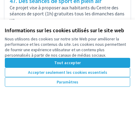
47. Des séances de sport en plein air
Ce projet vise à proposer aux habitants du Centre des
séances de sport (1h) gratuites tous les dimanches dans
un...
Sports et loisirs
Centre
Informations sur les cookies utilisés sur le site web
2 500 €
Nous utilisons des cookies sur notre site Web pour améliorer la
performance et les contenus du site. Les cookies nous permettent
de fournir une expérience utilisateur et un contenu plus
personnalisés à partir de nos canaux de médias sociaux.
Tout accepter
1
2
3
…
7
Accepter seulement les cookies essentiels
Résultats par page :
25
Paramètres