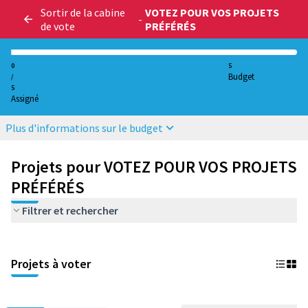
Sortir de la cabine
VOTEZ POUR VOS PROJETS
-
de vote
PRÉFÉRÉS
0
5
Budget
/
5
Assigné
Plus d'informations sur le budget
Projets pour VOTEZ POUR VOS PROJETS
PRÉFÉRÉS
Filtrer et rechercher
Projets à voter