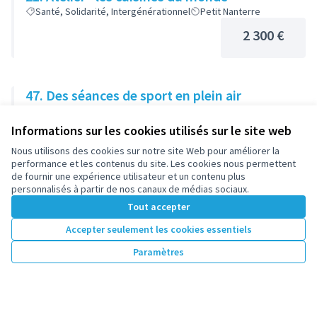
Santé, Solidarité, Intergénérationnel
Petit Nanterre
2 300 €
47. Des séances de sport en plein air
Sports et loisirs
Centre
Informations sur les cookies utilisés sur le site web
2 500 €
Nous utilisons des cookies sur notre site Web pour améliorer la
performance et les contenus du site. Les cookies nous permettent
de fournir une expérience utilisateur et un contenu plus
personnalisés à partir de nos canaux de médias sociaux.
Tout accepter
1
2
3
…
7
Accepter seulement les cookies essentiels
Résultats par page :
50
Paramètres