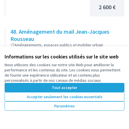
2 600 €
48. Aménagement du mail Jean-Jacques
Rousseau
Aménagements, espaces publics et mobilier urbain
Boule - Champs-Pierreux
Informations sur les cookies utilisés sur le site web
30 000 €
Nous utilisons des cookies sur notre site Web pour améliorer la
performance et les contenus du site. Les cookies nous permettent
de fournir une expérience utilisateur et un contenu plus
personnalisés à partir de nos canaux de médias sociaux.
Tout accepter
1
2
3
4
5
6
7
Accepter seulement les cookies essentiels
Résultats par page :
25
Paramètres