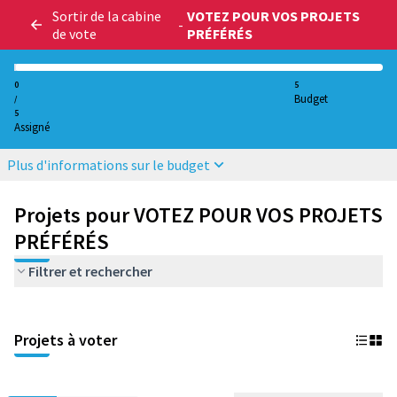
Sortir de la cabine
VOTEZ POUR VOS PROJETS
-
de vote
PRÉFÉRÉS
0
5
Budget
/
5
Assigné
Plus d'informations sur le budget
Projets pour VOTEZ POUR VOS PROJETS
PRÉFÉRÉS
Filtrer et rechercher
Projets à voter