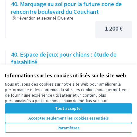
40. Marquage au sol pour la future zone de
rencontre boulevard du Couchant
Prévention et sécurité
Centre
1 200 €
40. Espace de jeux pour chiens : étude de
faisabilité
Aménagements, espaces publics et mobilier urbain
Centre
Informations sur les cookies utilisés sur le site web
25 000 €
Nous utilisons des cookies sur notre site Web pour améliorer la
performance et les contenus du site. Les cookies nous permettent
de fournir une expérience utilisateur et un contenu plus
personnalisés à partir de nos canaux de médias sociaux.
Tout accepter
1
2
3
4
5
6
7
Accepter seulement les cookies essentiels
Résultats par page :
25
Paramètres