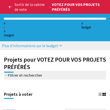
Sortir de la cabine
VOTEZ POUR VOS PROJETS
-
de vote
PRÉFÉRÉS
0
5
Budget
/
5
Assigné
Plus d'informations sur le budget
Projets pour VOTEZ POUR VOS PROJETS
PRÉFÉRÉS
Filtrer et rechercher
Projets à voter