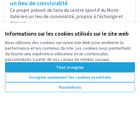
un lieu de convivialité
Ce projet prévoit de faire du centre sportif du Mont-
Valérien un lieu de convivialité, propice à l’échange et
dans un...
Sports et loisirs
Plateau - Mont-Valérien
Informations sur les cookies utilisés sur le site web
7 000 €
Nous utilisons des cookies sur notre site Web pour améliorer la
performance et les contenus du site. Les cookies nous permettent
de fournir une expérience utilisateur et un contenu plus
personnalisés à partir de nos canaux de médias sociaux.
Tout accepter
1
…
4
5
6
7
Accepter seulement les cookies essentiels
Résultats par page :
100
Paramètres