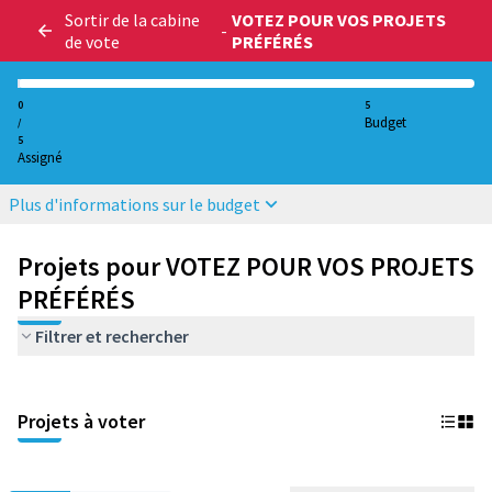
Sortir de la cabine
VOTEZ POUR VOS PROJETS
-
de vote
PRÉFÉRÉS
0
5
Budget
/
5
Assigné
Plus d'informations sur le budget
Projets pour VOTEZ POUR VOS PROJETS
PRÉFÉRÉS
Filtrer et rechercher
Projets à voter