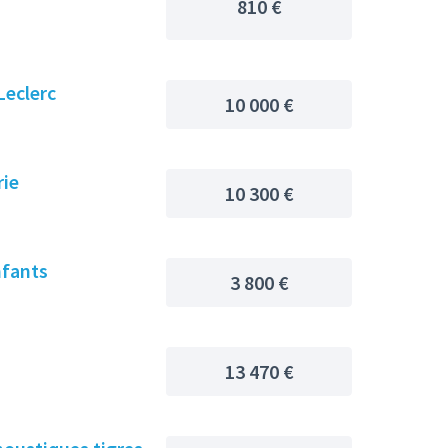
810 €
Leclerc
10 000 €
rie
10 300 €
nfants
3 800 €
13 470 €