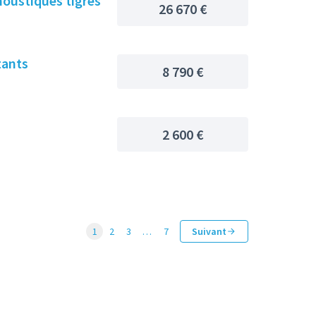
moustiques tigres
26 670 €
tants
8 790 €
2 600 €
1
2
3
…
7
Suivant