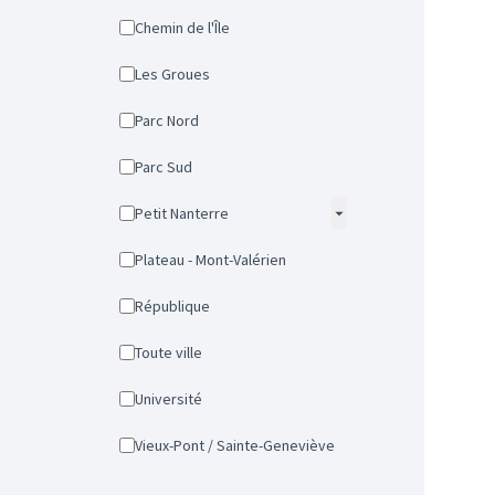
Chemin de l'Île
Les Groues
Parc Nord
Parc Sud
Petit Nanterre
Plateau - Mont-Valérien
République
Toute ville
Université
Vieux-Pont / Sainte-Geneviève