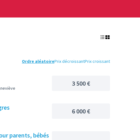
Ordre aléatoire
Prix décroissant
Prix croissant
3 500 €
eneviève
gres
6 000 €
 pour parents, bébés