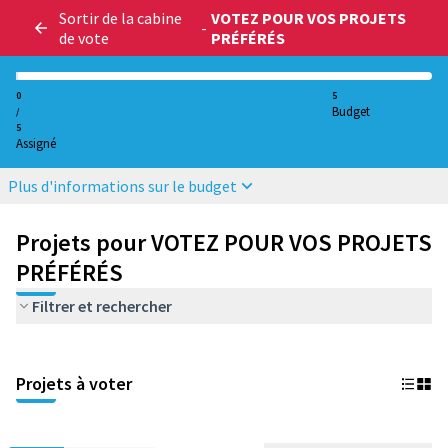
Sortir de la cabine
VOTEZ POUR VOS PROJETS
-
de vote
PRÉFÉRÉS
0
5
Budget
/
5
Assigné
Plus d'informations sur le budget
Projets pour VOTEZ POUR VOS PROJETS
PRÉFÉRÉS
Filtrer et rechercher
Projets à voter