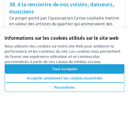
38. A la rencontre de nos voisins, danseurs,
musiciens
Ce projet porté par l’association Cerise souhaite mettre
en valeur des artistes du quartier qui animeraient des
ateliers musique et...
Culture
Chemin de l'Île
Informations sur les cookies utilisés sur le site web
8 500 €
Nous utilisons des cookies sur notre site Web pour améliorer la
performance et les contenus du site. Les cookies nous permettent
de fournir une expérience utilisateur et un contenu plus
personnalisés à partir de nos canaux de médias sociaux.
Tout accepter
1
2
Accepter seulement les cookies essentiels
Résultats par page :
25
Paramètres