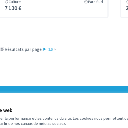
Culture
Parc Sud
7 130 €
Résultats par page :
25
5
Budget
te web
rer la performance et les contenus du site. Les cookies nous permettent de
partir de nos canaux de médias sociaux.