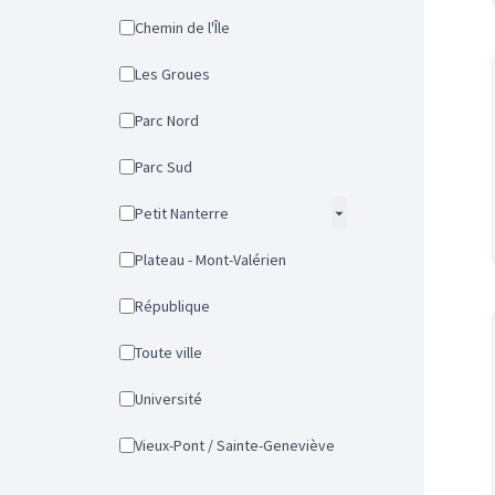
Chemin de l'Île
Les Groues
Parc Nord
Parc Sud
Petit Nanterre
Plateau - Mont-Valérien
République
Toute ville
Université
Vieux-Pont / Sainte-Geneviève