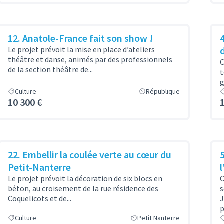
12. Anatole-France fait son show !
Le projet prévoit la mise en place d’ateliers
théâtre et danse, animés par des professionnels
C
de la section théâtre de...
t
g
Culture
République
10 300 €
22. Embellir la coulée verte au cœur du
Petit-Nanterre
Le projet prévoit la décoration de six blocs en
C
béton, au croisement de la rue résidence des
s
Coquelicots et de...
J
p
Culture
Petit Nanterre