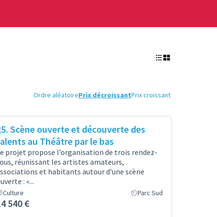
Ordre aléatoire
Prix décroissant
Prix croissant
25. Scène ouverte et découverte des
talents au Théâtre par le bas
e projet propose l’organisation de trois rendez-
ous, réunissant les artistes amateurs,
ssociations et habitants autour d’une scène
uverte : «...
Culture
Parc Sud
14 540 €