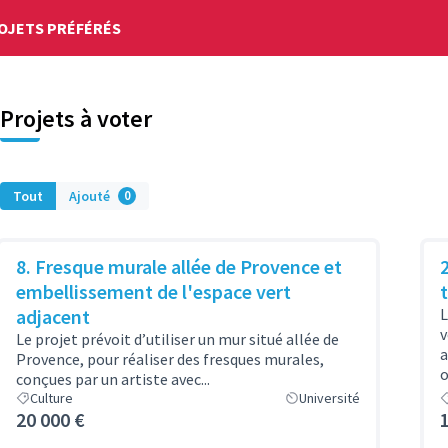
OJETS PRÉFÉRÉS
Projets à voter
Tout
Ajouté
0
8. Fresque murale allée de Provence et
embellissement de l'espace vert
adjacent
L
v
Le projet prévoit d’utiliser un mur situé allée de
a
Provence, pour réaliser des fresques murales,
o
conçues par un artiste avec...
Culture
Université
20 000 €