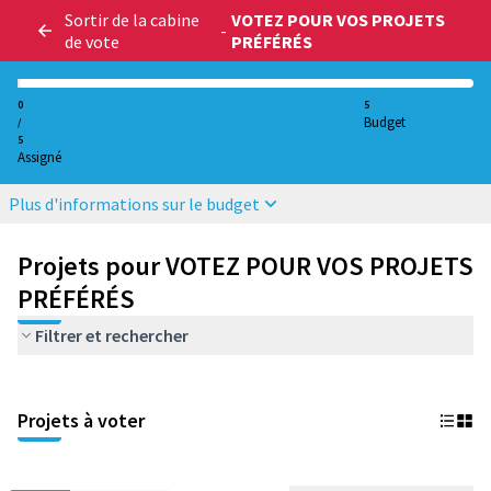
Sortir de la cabine
VOTEZ POUR VOS PROJETS
-
de vote
PRÉFÉRÉS
0
5
Budget
/
5
Assigné
Plus d'informations sur le budget
Projets pour VOTEZ POUR VOS PROJETS
PRÉFÉRÉS
Filtrer et rechercher
Projets à voter