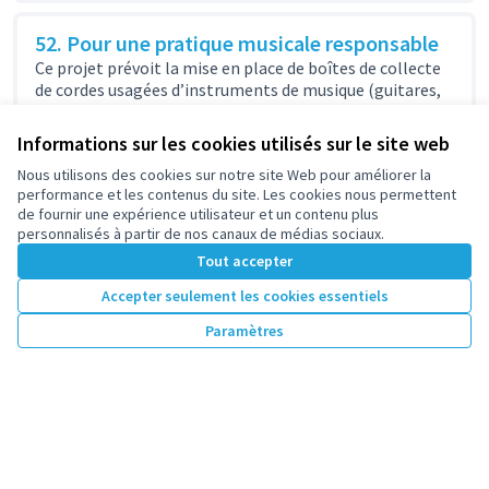
52. Pour une pratique musicale responsable
Ce projet prévoit la mise en place de boîtes de collecte
de cordes usagées d’instruments de musique (guitares,
basses, violons,...
Culture
Toute ville
Informations sur les cookies utilisés sur le site web
2 610 €
Nous utilisons des cookies sur notre site Web pour améliorer la
performance et les contenus du site. Les cookies nous permettent
de fournir une expérience utilisateur et un contenu plus
personnalisés à partir de nos canaux de médias sociaux.
Tout accepter
1
2
Accepter seulement les cookies essentiels
Résultats par page :
100
Paramètres