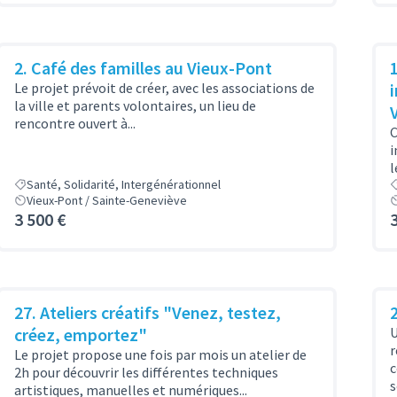
2. Café des familles au Vieux-Pont
1
Le projet prévoit de créer, avec les associations de
la ville et parents volontaires, un lieu de
rencontre ouvert à...
C
i
l
Santé, Solidarité, Intergénérationnel
Vieux-Pont / Sainte-Geneviève
3 500 €
27. Ateliers créatifs "Venez, testez,
créez, emportez"
U
r
Le projet propose une fois par mois un atelier de
c
2h pour découvrir les différentes techniques
s
artistiques, manuelles et numériques...