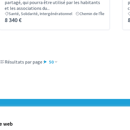
partagé, qui pourra être utilisé par les habitants
p
et les associations du...
c
Santé, Solidarité, Intergénérationnel
Chemin de l'Île
8 340 €
Résultats par page :
50
5
Budget
te web