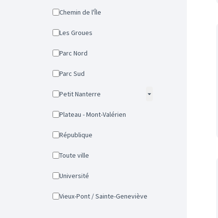
Chemin de l'Île
Les Groues
Parc Nord
Parc Sud
Petit Nanterre
Plateau - Mont-Valérien
République
Toute ville
Université
Vieux-Pont / Sainte-Geneviève