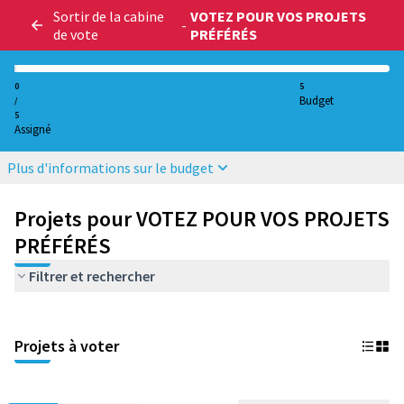
Sortir de la cabine
VOTEZ POUR VOS PROJETS
-
de vote
PRÉFÉRÉS
0
5
Budget
/
5
Assigné
Plus d'informations sur le budget
Projets pour VOTEZ POUR VOS PROJETS
PRÉFÉRÉS
Filtrer et rechercher
Projets à voter