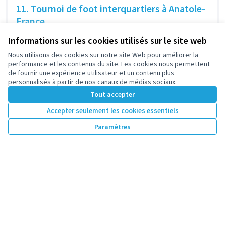
11. Tournoi de foot interquartiers à Anatole-
France
Ce projet prévoit l’organisation d’un tournoi de football
Informations sur les cookies utilisés sur le site web
inter-quartiers pour les 12-16 ans. Quatre équipes
féminines et quatre équipes masculines...
Nous utilisons des cookies sur notre site Web pour améliorer la
Sports et loisirs
République
performance et les contenus du site. Les cookies nous permettent
4 900 €
de fournir une expérience utilisateur et un contenu plus
personnalisés à partir de nos canaux de médias sociaux.
Tout accepter
Accepter seulement les cookies essentiels
Paramètres