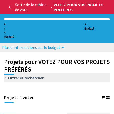
Sortir de la cabine
VOTEZ POUR VOS PROJETS
-
de vote
PRÉFÉRÉS
0
5
Budget
/
5
Assigné
Plus d'informations sur le budget
Projets pour VOTEZ POUR VOS PROJETS
PRÉFÉRÉS
Filtrer et rechercher
Projets à voter