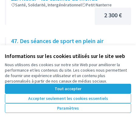
Santé, Solidarité, Intergénérationnel
Petit Nanterre
2 300 €
47. Des séances de sport en plein air
Sports et loisirs
Centre
Informations sur les cookies utilisés sur le site web
2 500 €
Nous utilisons des cookies sur notre site Web pour améliorer la
performance et les contenus du site. Les cookies nous permettent
de fournir une expérience utilisateur et un contenu plus
personnalisés à partir de nos canaux de médias sociaux.
Tout accepter
1
2
3
…
7
Accepter seulement les cookies essentiels
Résultats par page :
25
Paramètres