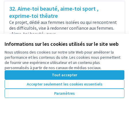
32. Aime-toi beauté, aime-toi sport ,
exprime-toi thêatre
Ce projet, dédié aux femmes isolées ou qui rencontrent
des difficultés, vise à redonner confiance aux femmes.
«Aime-toi beauté» pour...
Sports et loisirs
Parc Nord
Informations sur les cookies utilisés sur le site web
6 540 €
Nous utilisons des cookies sur notre site Web pour améliorer la
performance et les contenus du site. Les cookies nous permettent
de fournir une expérience utilisateur et un contenu plus
personnalisés à partir de nos canaux de médias sociaux.
Tout accepter
1
2
3
…
7
Accepter seulement les cookies essentiels
Résultats par page :
100
Paramètres