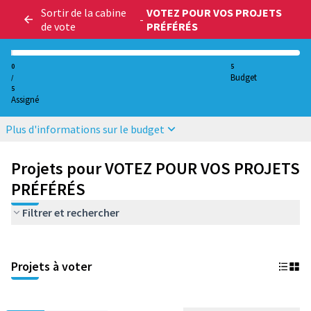
Sortir de la cabine
VOTEZ POUR VOS PROJETS
-
de vote
PRÉFÉRÉS
0
5
Budget
/
5
Assigné
Plus d'informations sur le budget
Projets pour VOTEZ POUR VOS PROJETS
PRÉFÉRÉS
Filtrer et rechercher
Projets à voter