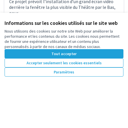
Ce projet prévoit l’installation d’un grand écran vidéo
derrière la fenêtre la plus visible du Théâtre par le Bas,
pour...
Culture
Parc Sud
Informations sur les cookies utilisés sur le site web
7 130 €
Nous utilisons des cookies sur notre site Web pour améliorer la
performance et les contenus du site. Les cookies nous permettent
de fournir une expérience utilisateur et un contenu plus
personnalisés à partir de nos canaux de médias sociaux.
Tout accepter
1
2
3
…
7
Accepter seulement les cookies essentiels
Résultats par page :
100
Paramètres