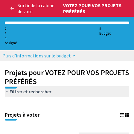
Sortir de la cabine
VOTEZ POUR VOS PROJETS
-
de vote
PRÉFÉRÉS
0
5
Budget
/
5
Assigné
Plus d'informations sur le budget
Projets pour VOTEZ POUR VOS PROJETS
PRÉFÉRÉS
Filtrer et rechercher
Projets à voter