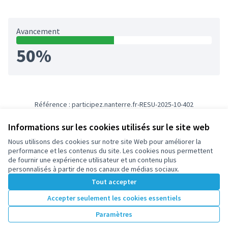
Avancement
50%
Référence : participez.nanterre.fr-RESU-2025-10-402
Numéro de version 4
(sur 4)
voir les autres versions
Informations sur les cookies utilisés sur le site web
Nous utilisons des cookies sur notre site Web pour améliorer la
Conditions d'utilisation
performance et les contenus du site. Les cookies nous permettent
Paramètres des cookies
de fournir une expérience utilisateur et un contenu plus
participez.nanterre.fr sur X
participez.nanterre.fr sur Facebook
participez.nanterre.fr sur Instagram
participez.nanterre.fr sur YouTube
participez.nanterre.fr sur GitHub
personnalisés à partir de nos canaux de médias sociaux.
(Lien externe)
(Lien externe)
(Lien externe)
(Lien externe)
(Lien externe)
Tout accepter
Accepter seulement les cookies essentiels
Licence Cre
(Lien extern
Paramètres
(Lien externe)
Site réalisé grâce au
logiciel libre Decidim
.
(Lien externe)