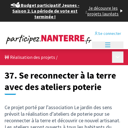
📢🗳️ Budget participatif Jeunes -
Je découvre les
Saison 2. La période de vote est
-
projets lauréats
terminée !
Se connecter
Menu princi
Menu p
🚧 Réalisation des projets
/
37. Se reconnecter à la terre
avec des ateliers poterie
Ce projet porté par l’association Le jardin des sens
prévoit la réalisation d’ateliers de poterie pour se
reconnecter à la terre et découvrir ce nouvel artisanat.
Les ateliers seront ouverts à tous les habitants du