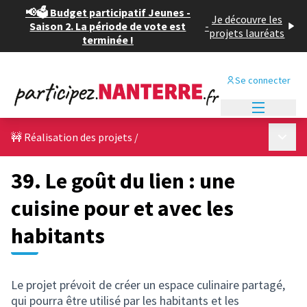
📢🗳️ Budget participatif Jeunes -
Je découvre les
Saison 2. La période de vote est
-
projets lauréats
terminée !
Se connecter
Menu princi
Menu p
🚧 Réalisation des projets
/
39. Le goût du lien : une
cuisine pour et avec les
habitants
Le projet prévoit de créer un espace culinaire partagé,
qui pourra être utilisé par les habitants et les