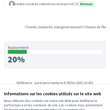
Centre social et culturel Les Acacias
0
5
Retenue
Santé, Solidarité, Intergénérationnel
Chemin de l'Île
Filtrer les résultats de la catégorie : Santé, Solidarité, In
Filtrer les résultats
Avancement
20%
Référence : participez.nanterre.fr-RESU-2025-10-431
Numéro de version 2
(sur 2)
voir les autres versions
Informations sur les cookies utilisés sur le site web
Nous utilisons des cookies sur notre site Web pour améliorer la
Conditions d'utilisation
performance et les contenus du site. Les cookies nous permettent
Paramètres des cookies
de fournir une expérience utilisateur et un contenu plus