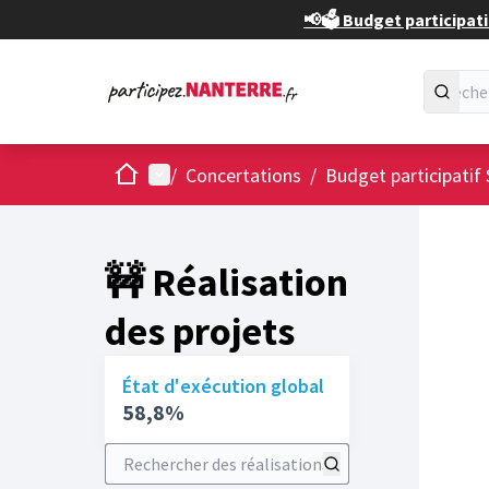
📢🗳️ Budget participati
Accueil
Menu principal
/
Concertations
/
Budget participatif 
🚧 Réalisation
des projets
État d'exécution global
58,8%
Rechercher des réalisations