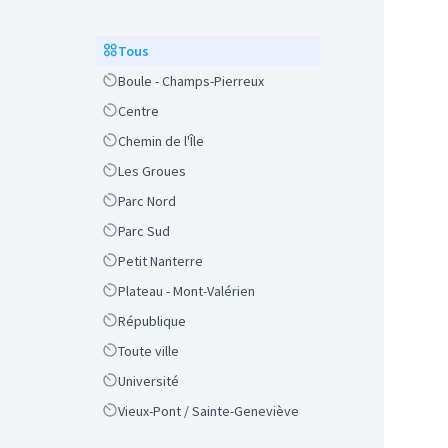
Scope
Tous
Scope
Boule - Champs-Pierreux
Scope
Centre
Scope
Chemin de l'Île
Scope
Les Groues
Scope
Parc Nord
Scope
Parc Sud
Scope
Petit Nanterre
Scope
Plateau - Mont-Valérien
Scope
République
Scope
Toute ville
Scope
Université
Scope
Vieux-Pont / Sainte-Geneviève