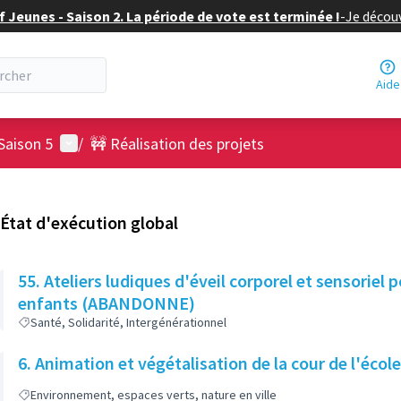
f Jeunes - Saison 2. La période de vote est terminée !
-
Je découv
Aide
Menu utilisateur
Saison 5
/
🚧 Réalisation des projets
État d'exécution global
55. Ateliers ludiques d'éveil corporel et sensoriel 
enfants (ABANDONNE)
Santé, Solidarité, Intergénérationnel
6. Animation et végétalisation de la cour de l'éc
Environnement, espaces verts, nature en ville