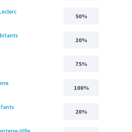
Leclerc
50%
abitants
20%
75%
erre
100%
nfants
20%
anterre-Ville