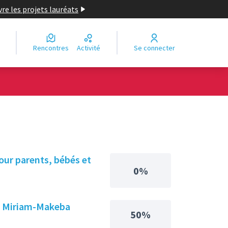
re les projets lauréats
Rencontres
Activité
Se connecter
pour parents, bébés et
0%
ole Miriam-Makeba
50%