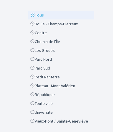
Scope
Tous
Scope
Boule - Champs-Pierreux
Scope
Centre
Scope
Chemin de l'Île
Scope
Les Groues
Scope
Parc Nord
Scope
Parc Sud
Scope
Petit Nanterre
Scope
Plateau - Mont-Valérien
Scope
République
Scope
Toute ville
Scope
Université
Scope
Vieux-Pont / Sainte-Geneviève