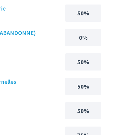
rie
50%
es (ABANDONNE)
0%
50%
rnelles
50%
50%