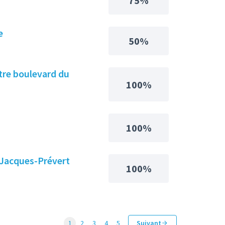
75%
e
50%
tre boulevard du
100%
100%
e Jacques-Prévert
100%
1
2
3
4
5
Suivant