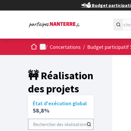
📢🗳️ Budget participati
Accueil
Menu principal
/
Concertations
/
Budget participatif 
🚧 Réalisation
des projets
État d'exécution global
58,8%
Rechercher des réalisations