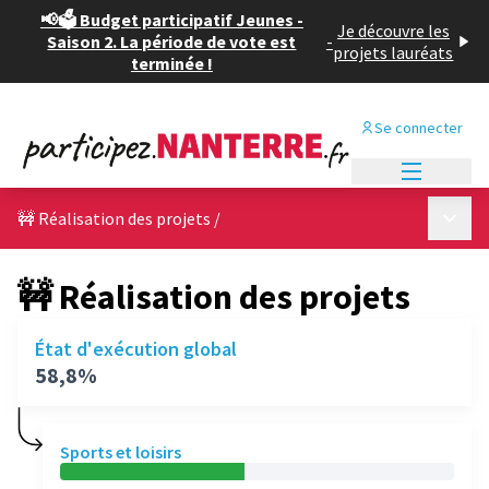
📢🗳️ Budget participatif Jeunes -
Je découvre les
Saison 2. La période de vote est
-
projets lauréats
terminée !
Se connecter
Menu princi
Menu p
🚧 Réalisation des projets
/
🚧 Réalisation des projets
État d'exécution global
58,8%
Sports et loisirs