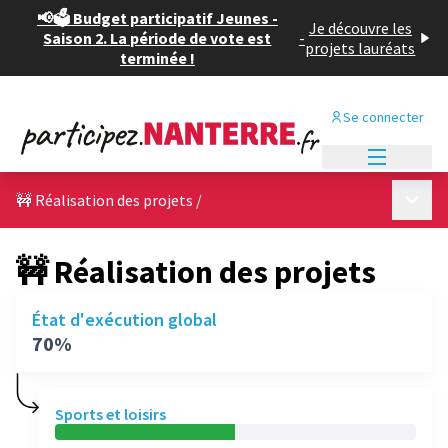
📢🗳️ Budget participatif Jeunes -
Je découvre les
Saison 2. La période de vote est
-
projets lauréats
terminée !
Se connecter
Menu princi
Menu p
🚧 Réalisation des projets
/
🚧 Réalisation des projets
État d'exécution global
70%
Sports et loisirs