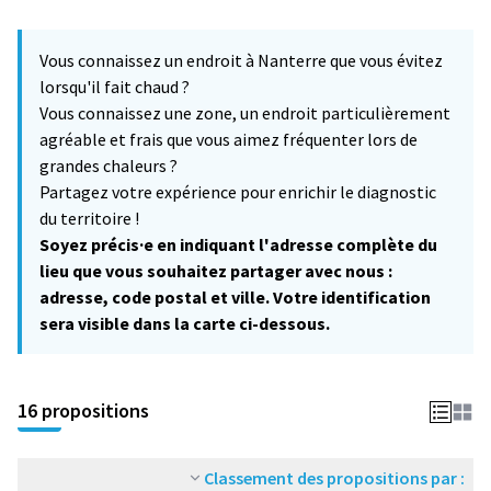
L'élément suivant est une carte qui présente les éléments de cet
+
Vous connaissez un endroit à Nanterre que vous évitez
−
lorsqu'il fait chaud ?
Vous connaissez une zone, un endroit particulièrement
agréable et frais que vous aimez fréquenter lors de
grandes chaleurs ?
Partagez votre expérience pour enrichir le diagnostic
du territoire !
Soyez précis·e en indiquant l'adresse complète du
lieu que vous souhaitez partager avec nous :
adresse, code postal et ville. Votre identification
sera visible dans la carte ci-dessous.
16 propositions
Classement des propositions par :