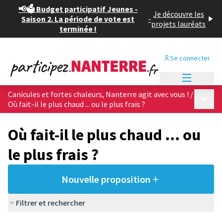
📢🗳️ Budget participatif Jeunes -
Je découvre les
Saison 2. La période de vote est
-
projets lauréats
terminée !
Se connecter
Menu princi
Canicules et fortes chaleurs, Nanterre agit avec vous !
/
Menu p
Où fait-il le plus chaud ... ou le plus frais ?
Où fait-il le plus chaud ... ou
le plus frais ?
Nouvelle proposition
Filtrer et rechercher
Passer la carte
Leaflet
|
©
OpenStreetMap
contributors