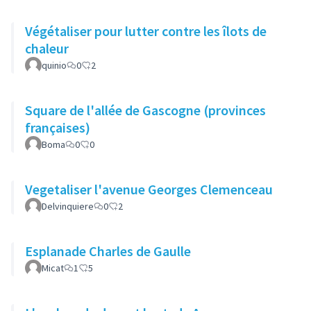
Végétaliser pour lutter contre les îlots de
chaleur
quinio
0
2
Square de l'allée de Gascogne (provinces
françaises)
Boma
0
0
Vegetaliser l'avenue Georges Clemenceau
Delvinquiere
0
2
Esplanade Charles de Gaulle
Micat
1
5