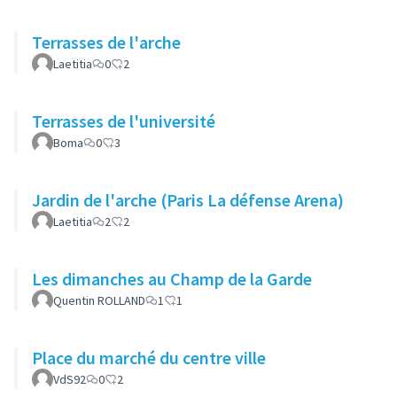
Terrasses de l'arche
Laetitia
0
2
Terrasses de l'université
Boma
0
3
Jardin de l'arche (Paris La défense Arena)
Laetitia
2
2
Les dimanches au Champ de la Garde
Quentin ROLLAND
1
1
Place du marché du centre ville
VdS92
0
2