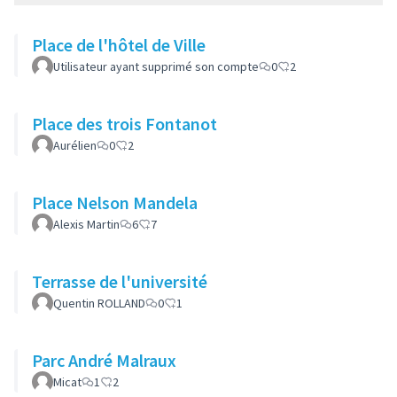
Place de l'hôtel de Ville
Utilisateur ayant supprimé son compte
0
2
Place des trois Fontanot
Aurélien
0
2
Place Nelson Mandela
Alexis Martin
6
7
Terrasse de l'université
Quentin ROLLAND
0
1
Parc André Malraux
Micat
1
2